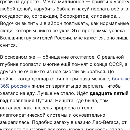
грязи на дорогах. Мечта миллионов — прийти к успеху
любой ценой, нарубить бабла и нахуй послать всё это:
государство, сограждан, бюрократов, силовиков…
Водочки выпить и в айфон повтыкать, как нормальные
люди, которым никто не указ. Это программа успеха.
Большинству жителей России, мне кажется, оно лишь
снится.
В основном же — обнищание оголтелое. О реальной
глубине пропасти многие ещё помнят с конца СССР, а
другие не очень-то из неё смогли выбраться. До
войны, когда доллар стоил в три раза меньше,
больше
36% россиян
жили от зарплаты до зарплаты, чтобы
хватало на еду. Лучше не стало. Идёт
двадцать пятый
год
правления Путина. Нищета, где была, там
осталась: как плесень проросла в тело
клептократической системы и основательно
закрепилась. Подобно запаху в казино Лас-Вегаса, от
которого триггерит всякого игрока, бедность стала