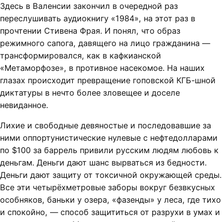
Здесь в Валенсии закончил в очередной раз
переслушивать аудиокнигу «1984», на этот раз в
прочтении Стивена Фрая. И понял, что образ
режимного сапога, давящего на лицо гражданина —
трансформировался, как в кафкианской
«Метаморфозе», в противное насекомое. На наших
глазах происходит превращение гоповской КГБ-шной
диктатуры в нечто более зловещее и доселе
невиданное.
Лихие и свободные девяностые и последовавшие за
ними оппортунистические нулевые с нефтедолларами
по $100 за баррель привили русским людям любовь к
деньгам. Деньги дают шанс вырваться из бедности.
Деньги дают защиту от токсичной окружающей среды.
Все эти четырёхметровые заборы вокруг безвкусных
особняков, баньки у озера, «фазенды» у леса, где тихо
и спокойно, — способ защититься от разрухи в умах и