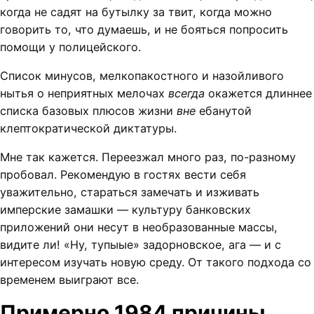
когда не садят на бутылку за твит, когда можно
говорить то, что думаешь, и не бояться попросить
помощи у полицейского.
Список минусов, мелкопакостного и назойливого
нытья о неприятных мелочах
всегда
окажется длиннее
списка базовых плюсов жизни
вне
ебанутой
клептократической диктатуры.
Мне так кажется. Переезжал много раз, по-разному
пробовал. Рекомендую в гостях вести себя
уважительно, стараться замечать и изживать
имперские замашки — культуру банковских
приложений они несут в необразованные массы,
видите ли! «Ну, тупыые» задорновское, ага — и с
интересом изучать новую среду. От такого подхода со
временем выиграют все.
Примерно 1984 причины