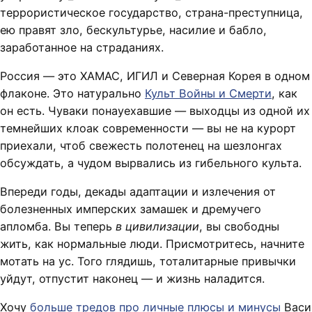
террористическое государство, страна-преступница,
ею правят зло, бескультурье, насилие и бабло,
заработанное на страданиях.
Россия — это ХАМАС, ИГИЛ и Северная Корея в одном
флаконе. Это натурально
Культ Войны и Смерти
, как
он есть. Чуваки понауехавшие — выходцы из одной их
темнейших клоак современности — вы не на курорт
приехали, чтоб свежесть полотенец на шезлонгах
обсуждать, а чудом вырвались из гибельного культа.
Впереди годы, декады адаптации и излечения от
болезненных имперских замашек и дремучего
апломба. Вы теперь
в цивилизации
, вы свободны
жить, как нормальные люди. Присмотритесь, начните
мотать на ус. Того глядишь, тоталитарные привычки
уйдут, отпустит наконец — и жизнь наладится.
Хочу
больше тредов про личные плюсы и минусы
Васи