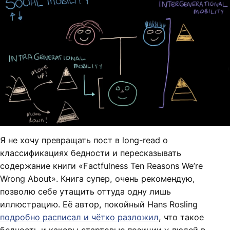
Я не хочу превращать пост в long-read о
классификациях бедности и пересказывать
содержание книги «Factfulness Ten Reasons We’re
Wrong About». Книга супер, очень рекомендую,
позволю себе утащить оттуда одну лишь
иллюстрацию. Её автор, покойный Hans Rosling
подробно расписал и чётко разложил
, что такое
бедность и каковы стартовые позиции у людей в