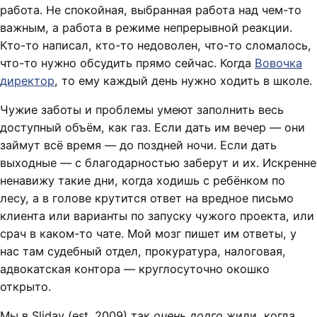
работа. Не спокойная, выбранная работа над чем-то
важным, а работа в режиме непрерывной реакции.
Кто-то написал, кто-то недоволен, что-то сломалось,
что-то нужно обсудить прямо сейчас. Когда
Вовочка
директор
, то ему каждый день нужно ходить в школе.
Чужие заботы и проблемы умеют заполнить весь
доступный объём, как газ. Если дать им вечер — они
займут всё время — до поздней ночи. Если дать
выходные — с благодарностью заберут и их. Искренне
ненавижу такие дни, когда ходишь с ребёнком по
лесу, а в голове крутится ответ на вредное письмо
клиента или варианты по запуску чужого проекта, или
срач в каком-то чате. Мой мозг пишет им ответы, у
нас там судебный отдел, прокуратура, налоговая,
адвокатская контора — круглосуточно окошко
открыто.
Мы в Sliday (est. 2009) так
очень долго
жили, когда