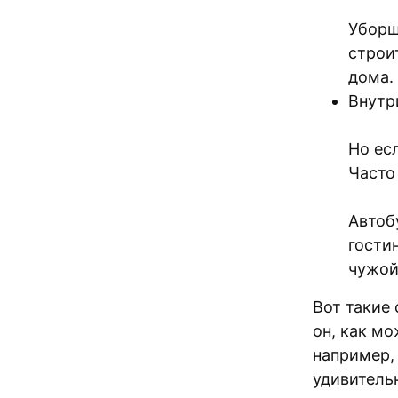
Уборщ
строи
дома.
Внутр
Но ес
Часто
Автоб
гости
чужой
Вот такие
он, как мо
например,
удивитель