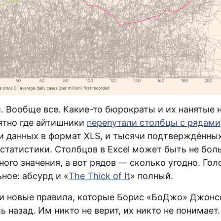
и. Вообще все. Какие-то бюрократы и их нанятые 
нятно где айтишники
перепутали столбцы с рядами
и данных в формат XLS, и тысячи подтверждённы
 статистики. Столбцов в Excel может быть не бол
ого значения, а вот рядов — сколько угодно. Го
ное: абсурд и «
The Thick of It
» полный.
и новые правила, которые Борис «БоДжо» Джонс
ь назад. Им никто не верит, их никто не понимает.