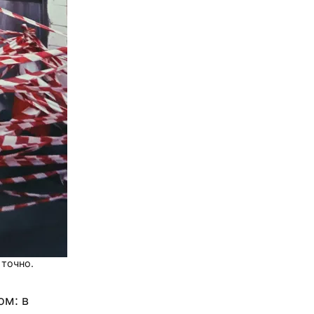
 точно.
ом: в