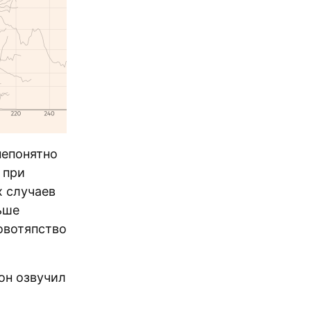
непонятно
при
х случаев
ьше
ловотяпство
он озвучил