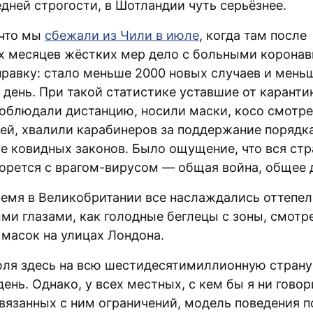
дней строгости, в Шотландии чуть серьёзнее.
что мы
сбежали из Чили в июле
, когда там после
х месяцев жёстких мер дело с больными корона
правку: стало меньше 2000 новых случаев и мень
 день. При такой статистике уставшие от каранти
облюдали дистанцию, носили маски, косо смотре
ей, хвалили карабинеров за поддержание порядк
е ковидных законов. Было ощущение, что вся стра
борется с врагом-вирусом — общая война, общее 
время в Великобритании все наслаждались оттепел
ми глазами, как голодные беглецы с зоны, смотр
 масок на улицах Лондона.
юля здесь на всю шестидесятимиллионную страну
день. Однако, у всех местных, с кем бы я ни говор
связанных с ним ограничений, модель поведения п