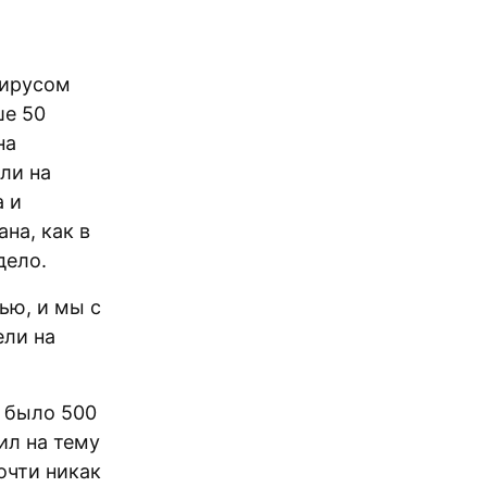
вирусом
ше 50
на
ли на
а и
на, как в
дело.
ью, и мы с
ели на
 было 500
ил на тему
очти никак