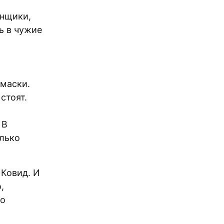
енщики,
ь в чужие
 маски.
 стоят.
 В
олько
 Ковид. И
,
то