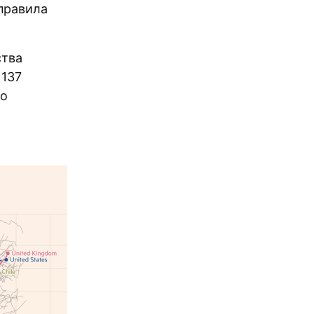
 правила
ства
 137
то