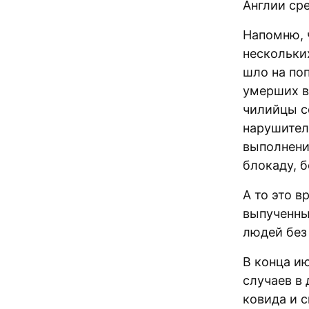
Англии сре
Напомню, 
нескольки
шло на по
умерших в
чилийцы с
нарушител
выполнени
блокаду, 
А то это 
выпученны
людей без
В конца и
случаев в 
ковида и 