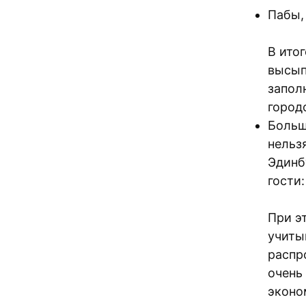
Пабы,
В итог
высып
запол
город
Больш
нельз
Эдинб
гости
При э
учиты
распр
очень
эконо