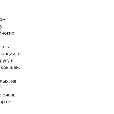
том
ку
многих
рать
ландии, в
ругу в
й крышей.
лых, не
 очень-
ар по