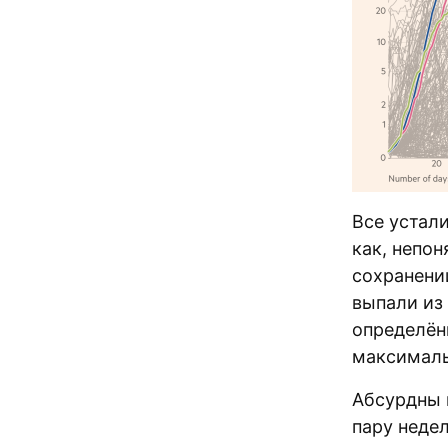
Все устал
как, непо
сохранени
выпали из
определённ
максималь
Абсурдны 
пару недел