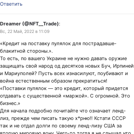
Ответить
Dreamer (@NFT__Trade)
:
Вс, 22 Май, 2022 в 11:09
«Кредит на поставку пулялок для пострадавше-
блакитной стороны.».
То есть, по вашего Украине не нужно давать оружие
защищать свой народ од десятков новых Буч, Ирпиней
и Мариуполей? Пусть всех изнасилуют, поубивают и
война естественным образом прекратиться!
«Поставки пулялок — это кредит, который придется
отдавать с существенной «маржой». С огромной. Это
бизнес.»
Для начала подробно почитайте что означает ленд-
лиз, прежде чем писать такую х*рню!! Кстати СССР
так и не отдал долги по своему ленд-лизу США за
вторую мировую вону. Чего-то тогда я не слышал что