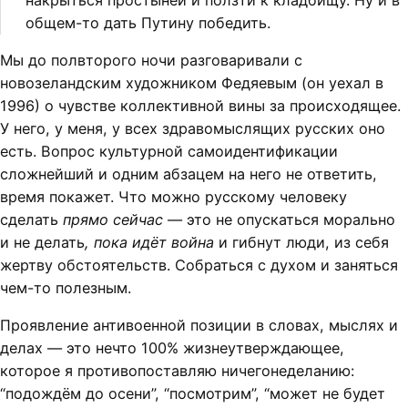
накрыться простынёй и ползти к кладбищу. Ну и в
общем-то дать Путину победить.
Мы до полвторого ночи разговаривали с
новозеландским художником Федяевым (он уехал в
1996) о чувстве коллективной вины за происходящее.
У него, у меня, у всех здравомыслящих русских оно
есть. Вопрос культурной самоидентификации
сложнейший и одним абзацем на него не ответить,
время покажет. Что можно русскому человеку
сделать
прямо сейчас
— это не опускаться морально
и не делать
, пока идёт война
и гибнут люди, из себя
жертву обстоятельств. Собраться с духом и заняться
чем-то полезным.
Проявление антивоенной позиции в словах, мыслях и
делах — это нечто 100% жизнеутверждающее,
которое я противопоставляю ничегонеделанию:
“подождём до осени”, “посмотрим”, “может не будет