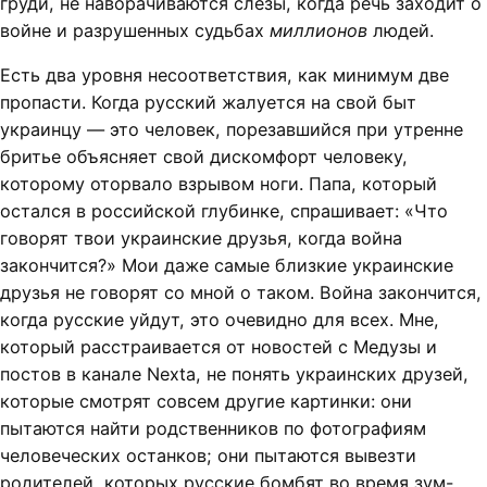
груди, не наворачиваются слёзы, когда речь заходит о
войне и разрушенных судьбах
миллионов
людей.
Есть два уровня несоответствия, как минимум две
пропасти. Когда русский жалуется на свой быт
украинцу — это человек, порезавшийся при утренне
бритье объясняет свой дискомфорт человеку,
которому оторвало взрывом ноги. Папа, который
остался в российской глубинке, спрашивает: «Что
говорят твои украинские друзья, когда война
закончится?» Мои даже самые близкие украинские
друзья не говорят со мной о таком. Война закончится,
когда русские уйдут, это очевидно для всех. Мне,
который расстраивается от новостей с Медузы и
постов в канале Nexta, не понять украинских друзей,
которые смотрят совсем другие картинки: они
пытаются найти родственников по фотографиям
человеческих останков; они пытаются вывезти
родителей, которых русские бомбят во время зум-