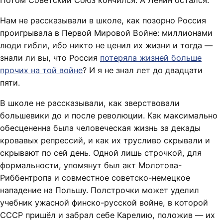
Потом Советский Союз кончился. А Ленин остался.
Нам не рассказывали в школе, как позорно Россия
проигрывала в Первой Мировой Войне: миллионами
люди гибли, ибо никто не ценил их жизни и тогда —
знали ли вы, что Россия
потеряла жизней больше
прочих на той войне
? И я не знал лет до двадцати
пяти.
В школе не рассказывали, как зверствовали
большевики до и после революции. Как максимально
обесцененна была человеческая жизнь за декады
кровавых репрессий, и как их трусливо скрывали и
скрывают по сей день. Одной лишь строчкой, для
формальности, упомянут был акт Молотова-
Риббентропа и совместное советско-немецкое
нападение на Польшу. Полстрочки может уделил
учебник ужасной финско-русской войне, в которой
СССР пришёл и забрал себе Карелию, положив — их