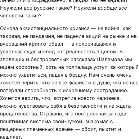
лично или опосредованно, в людях тех не видели?
Неужели все русские такие? Неужели
вообще все
человеки такие?
Основа экзистенциального кризиса — не война, как
таковая, не пандемия, не падение акций на рынке и не
вчерашний крипто-обвал — а покосившаяся и
ускользающая из-под ног реальность в целом. В
зловещих и беспросветных рассказах Шаламова мы
ищем крохотный, хоть на полпальца уступ, за который
можно ухватиться, падая в бездну. Нам очень-очень
хочется верить, что не все фашисты в душе, что не все
потеряли способность к искреннему состраданию.
Хочется верить, что, встретив нового человека,
можно чувствовать себя в безопасности и не ждать
предательства. Страшно, что построенная за года
понятийная система свой-чужой, знакомая с
пещерных племенных времён — сбоит, пыхтит и
кашляет.