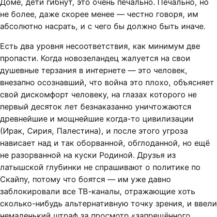
Доме, дети гибнут, это очень печально. Печально, но
не более, даже скорее менее — честно говоря, им
абсолютно насрать, и с чего бы должно быть иначе.
Есть два уровня несоответствия, как минимум две
пропасти. Когда новозеландец жалуется на свои
душевные терзания в интернете — это человек,
внезапно осознавший, что война это плохо, объясняет
свой дискомфорт человеку, на глазах которого не
первый десяток лет безнаказанно уничтожаются
древнейшие и мощнейшие когда-то цивилизации
(Ирак, Сирия, Палестина), и после этого угроза
нависает над и так оборванной, обглоданной, но ещё
не разорванной на куски Родиной. Друзья из
латышской глубинки не спрашивают о политике по
Скайпу, потому что боятся — им уже давно
заблокировали все ТВ-каналы, отражающие хоть
сколько-нибудь альтернативную точку зрения, и ввели
немаленький штраф за просмотр «запрещённого