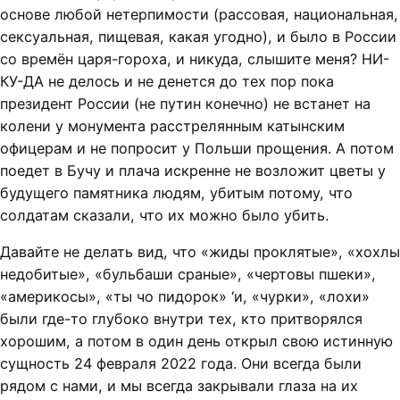
основе любой нетерпимости (рассовая, национальная,
сексуальная, пищевая, какая угодно), и было в России
со времён царя-гороха, и никуда, слышите меня? НИ-
КУ-ДА не делось и не денется до тех пор пока
президент России (не путин конечно) не встанет на
колени у монумента расстрелянным катынским
офицерам и не попросит у Польши прощения. А потом
поедет в Бучу и плача искренне не возложит цветы у
будущего памятника людям, убитым потому, что
солдатам сказали, что их можно было убить.
Давайте не делать вид, что «жиды проклятые», «хохлы
недобитые», «бульбаши сраные», «чертовы пшеки»,
«америкосы», «ты чо пидорок» ‘и, «чурки», «лохи»
были где-то глубоко внутри тех, кто притворялся
хорошим, а потом в один день открыл свою истинную
сущность 24 февраля 2022 года. Они всегда были
рядом с нами, и мы всегда закрывали глаза на их