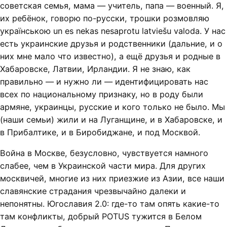
советская семья, мама — учитель, папа — военный. Я,
их ребёнок, говорю по-русски, трошки розмовляю
українською un es nekas nesaprotu latviešu valoda. У нас
есть украинские друзья и родственники (дальние, и о
них мне мало что известно), а ещё друзья и родные в
Хабаровске, Латвии, Ирландии. Я не знаю, как
правильно — и нужно ли — идентифицировать нас
всех по национальному признаку, но в роду были
армяне, украинцы, русские и кого только не было. Мы
(наши семьи) жили и на Луганщине, и в Хабаровске, и
в Прибалтике, и в Биробиджане, и под Москвой.
Война в Москве, безусловно, чувствуется намного
слабее, чем в Украинской части мира. Для других
москвичей, многие из них приезжие из Азии, все наши
славянские страдания чрезвычайно далеки и
непонятны. Югославия 2.0: где-то там опять какие-то
там конфликты, добрый POTUS тужится в Белом