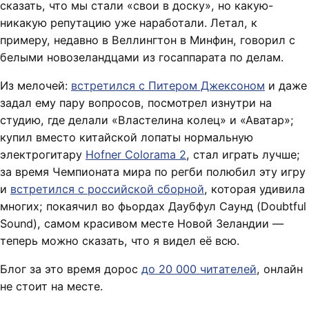
сказать, что мы стали «свои в доску», но какую-
никакую репутацию уже наработали. Летал, к
примеру, недавно в Веллингтон в Минфин, говорил с
белыми новозеландцами из госаппарата по делам.
Из мелочей:
встретился с Питером Джексоном
и даже
задал ему пару вопросов, посмотрел изнутри на
студию, где делали «Властелина колец» и «Аватар»;
купил вместо китайской лопаты нормальную
электрогитару
Hofner Colorama 2
, стал играть лучше;
за время Чемпионата мира по регби полюбил эту игру
и
встретился с российской сборной
, которая удивила
многих; покаячил во фьордах Даубфул Саунд (Doubtful
Sound), самом красивом месте Новой Зеландии —
теперь можно сказать, что я видел её всю.
Блог за это время дорос
до 20 000 читателей
, онлайн
не стоит на месте.