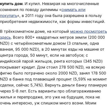
купить дом
. И купил. Невзирая на многочисленные
сомнения по поводу дилеммы «
снимать или
покупать
«, в 2011 году она была разрешена в пользу
приобретения недвижимости, как формы инвестиций.
В трёхкомнатном доме, на который
можно посмотреть
здесь
. Всего 800+ квадратных метров земли (200 000
NZD) с четырёхкомнатным домом (3 спальни, одна
ванная, 95 000 NZD), в 20 минутах езды на машине от
центра города, 50 минут, если на автобусе; с
индийской парой жильцов, рента которых (345 NZD)
покрывает кредит. Дом стоил 278 500 NZD, на всякую
фигню было потрачено около 2000 NZD, занял 178 500
NZD в банке под плавающий процент (5,59% на момент
сделки, сейчас 5,74%). Вернуть деньги банку планирую
через 5-8 лет. Есть варианты про облагораживанию
жилья и перепродаже, это уже на будущее, пока не
очень интересно, уж слишком много возни. Моим