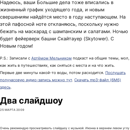
Надеюсь, ваши Большие дела тоже вписались в
жизненный график уходящего года, и новым
свершениям найдётся место в году наступающем. На
этой пафосной ноте откланяюсь, поскольку нужно
бежать на маскарад с шампанским и салатами. Ночью
будет фейерверк башни Скайтауер (Skytower). С
Новым годом!
P.S.: Записали с
Артёмом Мельником
подкаст на общие темы, мол,
как жить в путешествиях, как сняться с места и на что жить.
Первые две минуты какой-то воды, потом расходится.
Послушать
получасовую аудио-запись можно тут
.
Скачать mp3-файл (6Мб)
здесь
.
Два слайдшоу
25 МАРТА 2009
Очень рекомендую просматривать слайдшоу с музыкой. Иконка в верхнем левом углу