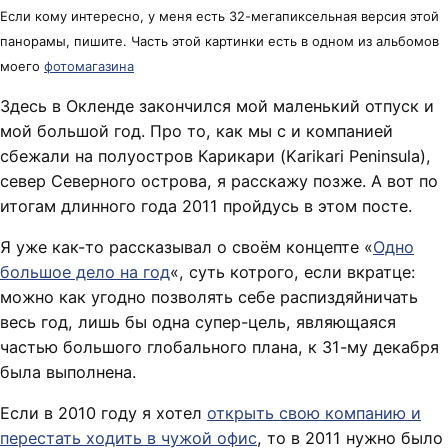
Если кому интересно, у меня есть 32-мегапиксельная версия этой
панорамы, пишите. Часть этой картинки есть в одном из альбомов
моего
фотомагазина
Здесь в Окленде закончился мой маленький отпуск и
мой большой год. Про то, как мы с
и компанией
сбежали на полуостров Карикари (Karikari Peninsula),
север Северного острова, я расскажу позже. А вот по
итогам длинного года 2011 пройдусь в этом посте.
Я уже как-то рассказывал о своём концепте «
Одно
большое дело на год
«, суть котрого, если вкратце:
можно как угодно позволять себе распиздяйничать
весь год, лишь бы одна супер-цель, являющаяся
частью большого глобального плана, к 31-му декабря
была выполнена.
Если в 2010 году я хотел
открыть свою компанию и
перестать ходить в чужой офис
, то в 2011 нужно было