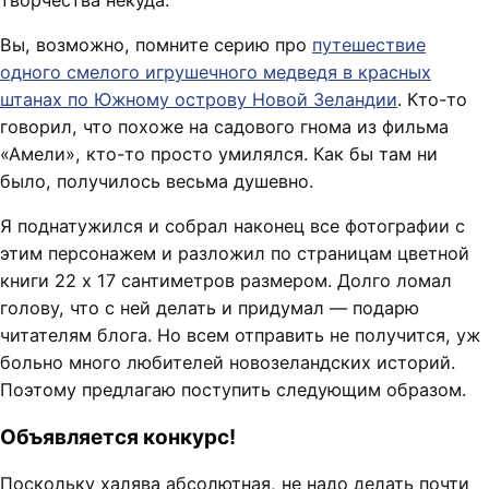
творчества некуда.
Вы, возможно, помните серию про
путешествие
одного смелого игрушечного медведя в красных
штанах по Южному острову Новой Зеландии
. Кто-то
говорил, что похоже на садового гнома из фильма
«Амели», кто-то просто умилялся. Как бы там ни
было, получилось весьма душевно.
Я поднатужился и собрал наконец все фотографии с
этим персонажем и разложил по страницам цветной
книги 22 x 17 сантиметров размером. Долго ломал
голову, что с ней делать и придумал — подарю
читателям блога. Но всем отправить не получится, уж
больно много любителей новозеландских историй.
Поэтому предлагаю поступить следующим образом.
Объявляется конкурс!
Поскольку халява абсолютная, не надо делать почти