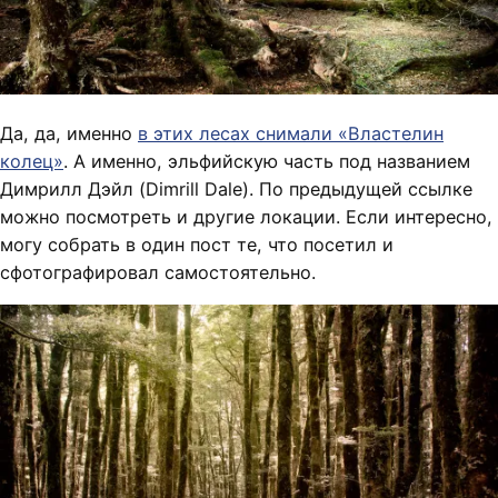
Да, да, именно
в этих лесах снимали «Властелин
колец»
. А именно, эльфийскую часть под названием
Димрилл Дэйл (Dimrill Dale). По предыдущей ссылке
можно посмотреть и другие локации. Если интересно,
могу собрать в один пост те, что посетил и
сфотографировал самостоятельно.