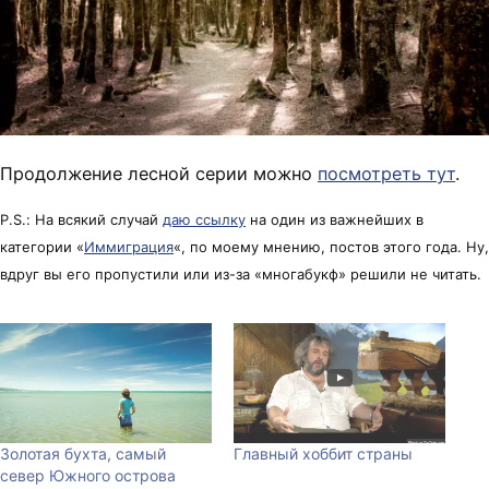
Продолжение лесной серии можно
посмотреть тут
.
P.S.: На всякий случай
даю ссылку
на один из важнейших в
категории «
Иммиграция
«, по моему мнению, постов этого года. Ну,
вдруг вы его пропустили или из-за «многабукф» решили не читать.
Золотая бухта, самый
Главный хоббит страны
север Южного острова