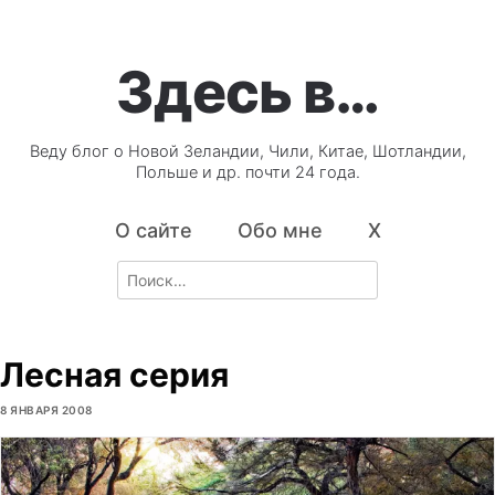
Здесь в…
Веду блог о Новой Зеландии, Чили, Китае, Шотландии,
Польше и др. почти 24 года.
О сайте
Обо мне
X
Search
for:
Лесная серия
8 ЯНВАРЯ 2008