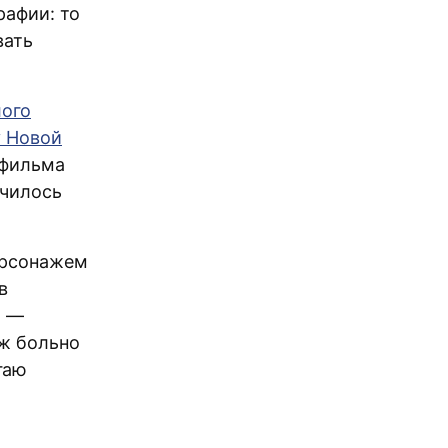
рафии: то
вать
лого
у Новой
 фильма
училось
ерсонажем
в
л —
уж больно
гаю