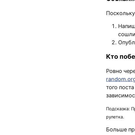
Поскольку 
Напиш
сошли
Опубл
Кто поб
Ровно чер
random.or
того поста
зависимос
Подсказка: П
рулетка.
Больше пр