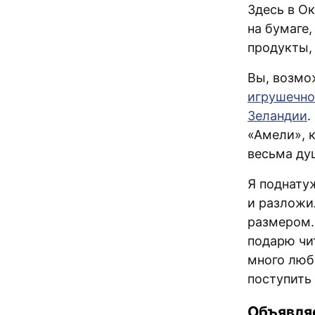
Здесь в Ок
на бумаге,
продукты, 
Вы, возмо
игрушечно
Зеландии
.
«Амели», 
весьма ду
Я поднату
и разложи
размером.
подарю чит
много люб
поступить
Объявляе