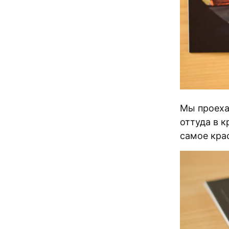
Мы проехал
оттуда в к
самое крас