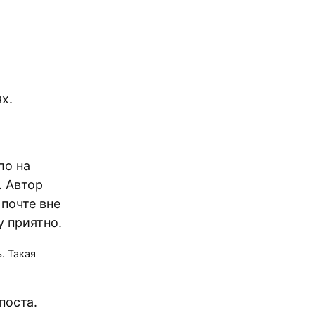
х.
ло на
. Автор
 почте вне
у приятно.
. Такая
поста.