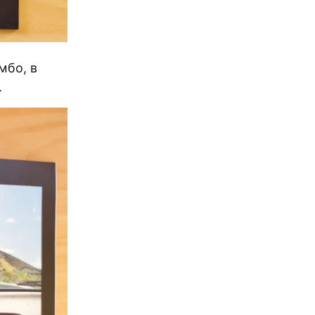
мбо, в
.