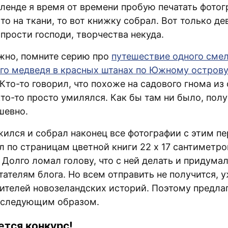
ленде я время от времени пробую печатать фотог
 то на ткани, то вот книжку собрал. Вот только де
прости господи, творчества некуда.
жно, помните серию про
путешествие одного сме
го медведя в красных штанах по Южному остров
 Кто-то говорил, что похоже на садового гнома из
кто-то просто умилялся. Как бы там ни было, пол
шевно.
жился и собрал наконец все фотографии с этим п
л по страницам цветной книги 22 x 17 сантиметро
 Долго ломал голову, что с ней делать и придума
ателям блога. Но всем отправить не получится, 
ителей новозеландских историй. Поэтому предла
 следующим образом.
тся конкурс!