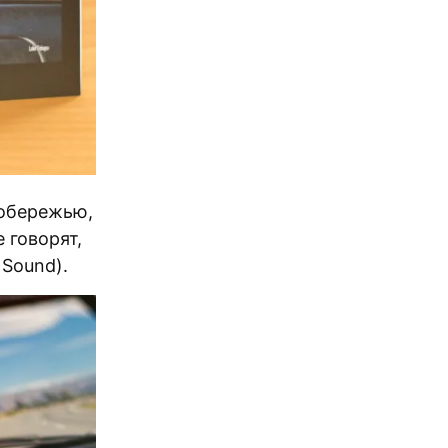
побережью,
 говорят,
 Sound).