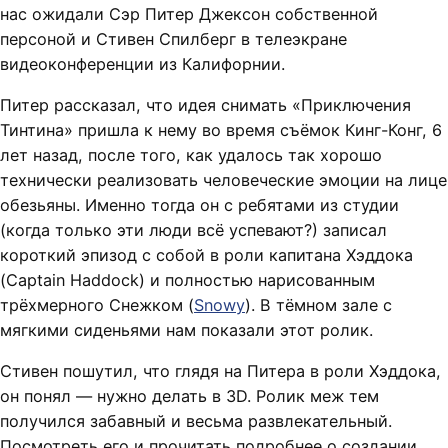
нас ожидали Сэр Питер Джексон собственной
персоной и Стивен Спилберг в телеэкране
видеоконференции из Калифорнии.
Питер рассказал, что идея снимать «Приключения
Тинтина» пришла к нему во время съёмок Кинг-Конг, 6
лет назад, после того, как удалось так хорошо
технически реализовать человеческие эмоции на лице
обезьяны. Именно тогда он с ребятами из студии
(когда только эти люди всё успевают?) записал
короткий эпизод с собой в роли капитана Хэддока
(Captain Haddock) и полностью нарисованным
трёхмерного Снежком (
Snowy
). В тёмном зале с
мягкими сиденьями нам показали этот ролик.
Стивен пошутил, что глядя на Питера в роли Хэддока,
он понял — нужно делать в 3D. Ролик меж тем
получился забавный и весьма развлекательный.
Посмотреть его и прочитать подробнее о создании