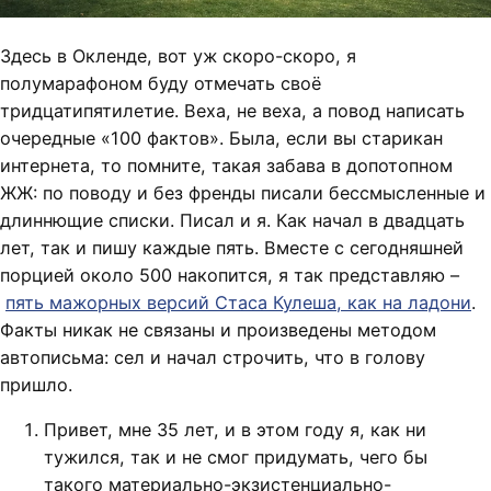
Здесь в Окленде, вот уж скоро-скоро, я
полумарафоном буду отмечать своё
тридцатипятилетие. Веха, не веха, а повод написать
очередные «100 фактов». Была, если вы старикан
интернета, то помните, такая забава в допотопном
ЖЖ: по поводу и без френды писали бессмысленные и
длиннющие списки. Писал и я. Как начал в двадцать
лет, так и пишу каждые пять. Вместе с сегодняшней
порцией около 500 накопится, я так представляю –
пять мажорных версий Стаса Кулеша, как на ладони
.
Факты никак не связаны и произведены методом
автописьма: сел и начал строчить, что в голову
пришло.
Привет, мне 35 лет, и в этом году я, как ни
тужился, так и не смог придумать, чего бы
такого материально-экзистенциально-