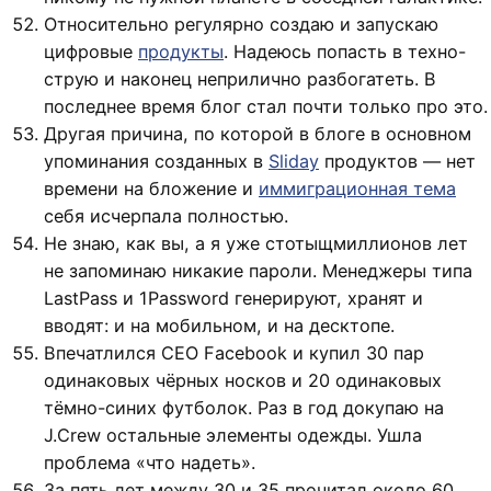
Относительно регулярно создаю и запускаю
цифровые
продукты
. Надеюсь попасть в техно-
струю и наконец неприлично разбогатеть. В
последнее время блог стал почти только про это.
Другая причина, по которой в блоге в основном
упоминания созданных в
Sliday
продуктов — нет
времени на бложение и
иммиграционная тема
себя исчерпала полностью.
Не знаю, как вы, а я уже стотыщмиллионов лет
не запоминаю никакие пароли. Менеджеры типа
LastPass и 1Password генерируют, хранят и
вводят: и на мобильном, и на десктопе.
Впечатлился CEO Facebook и купил 30 пар
одинаковых чёрных носков и 20 одинаковых
тёмно-синих футболок. Раз в год докупаю на
J.Crew остальные элементы одежды. Ушла
проблема «что надеть».
За пять лет между 30 и 35 прочитал около 60