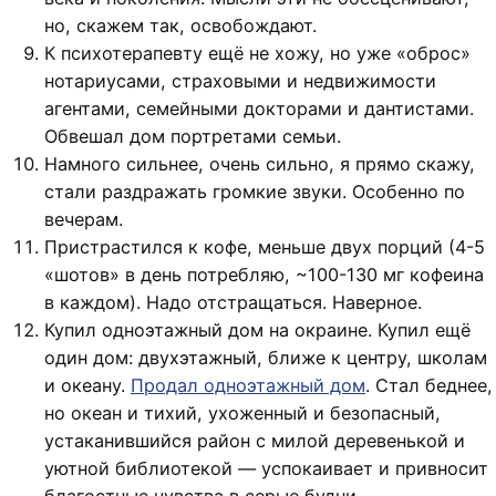
но, скажем так, освобождают.
К психотерапевту ещё не хожу, но уже «оброс»
нотариусами, страховыми и недвижимости
агентами, семейными докторами и дантистами.
Обвешал дом портретами семьи.
Намного сильнее, очень сильно, я прямо скажу,
стали раздражать громкие звуки. Особенно по
вечерам.
Пристрастился к кофе, меньше двух порций (4-5
«шотов» в день потребляю, ~100-130 мг кофеина
в каждом). Надо отстращаться. Наверное.
Купил одноэтажный дом на окраине. Купил ещё
один дом: двухэтажный, ближе к центру, школам
и океану.
Продал одноэтажный дом
. Стал беднее,
но океан и тихий, ухоженный и безопасный,
устаканившийся район с милой деревенькой и
уютной библиотекой — успокаивает и привносит
благостные чувства в серые будни.