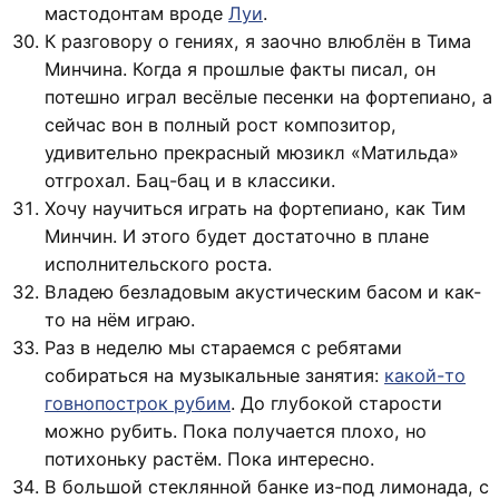
мастодонтам вроде
Луи
.
К разговору о гениях, я заочно влюблён в Тима
Минчина. Когда я прошлые факты писал, он
потешно играл весёлые песенки на фортепиано, а
сейчас вон в полный рост композитор,
удивительно прекрасный мюзикл «Матильда»
отгрохал. Бац-бац и в классики.
Хочу научиться играть на фортепиано, как Тим
Минчин. И этого будет достаточно в плане
исполнительского роста.
Владею безладовым акустическим басом и как-
то на нём играю.
Раз в неделю мы стараемся с ребятами
собираться на музыкальные занятия:
какой-то
говнопострок рубим
. До глубокой старости
можно рубить. Пока получается плохо, но
потихоньку растём. Пока интересно.
В большой стеклянной банке из-под лимонада, с