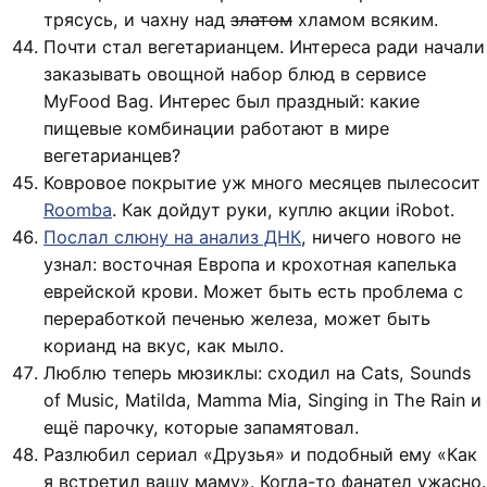
трясусь, и чахну над
златом
хламом всяким.
Почти стал вегетарианцем. Интереса ради начали
заказывать овощной набор блюд в сервисе
MyFood Bag. Интерес был праздный: какие
пищевые комбинации работают в мире
вегетарианцев?
Ковровое покрытие уж много месяцев пылесосит
Roomba
. Как дойдут руки, куплю акции iRobot.
Послал слюну на анализ ДНК
, ничего нового не
узнал: восточная Европа и крохотная капелька
еврейской крови. Может быть есть проблема с
переработкой печенью железа, может быть
корианд на вкус, как мыло.
Люблю теперь мюзиклы: сходил на Cats, Sounds
of Music, Matilda, Mamma Mia, Singing in The Rain и
ещё парочку, которые запамятовал.
Разлюбил сериал «Друзья» и подобный ему «Как
я встретил вашу маму». Когда-то фанател ужасно.