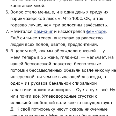
капитаном мной.
Волос стало меньше, и в один день я приду их
парикмахерской лысым. Что 100% ОК, и так
гораздо лучше, чем три волосины зачёсывать.
Начитался
фем-книг
и насмотрелся
фем-порн
.
Ещё сильнее теперь выступаю за равенство
людей всех полов, цветов, предпочтений.
В целом всё, как мы обсуждали с женой — у
меня теперь в 35 жена, гляди-ка! — мельчает. На
нашей бесполезной планетке, бесполезные
потомки бессмысленных обезьян возле никому не
интересной, ни чем не выдающейся звезды, в
одном из рукавов банальной спиральной
галактики, каких миллиарды… Суета сует всё. Ну
или почти всё. Углеводородные сгустки с
иллюзией свободной воли как-то сосуществуют,
ДНК своё потихоньку несут сквозь никчемные
века и поколения. Мысли эти не обесценивают,