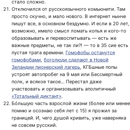
стало сложно.
Отключился от русскоязычного комьюнити. Там
просто скучно, и мало нового. В интернет нынче
пишут все, в основном бездумно. И если в 20 лет,
возможно, имело смысл ломать копья и кого-то
образовывать и перевоспитывать — есть же
важные предметы, не так ли?! — то в 35 сие есть
пустая трата времени.
Гомофобы останутся
гомофобами
,
боголюди сделают в Новой
Зеландии пионерский лагерь
, КГБшные попы
устроят автопробег на 9 мая или Бессмертный
полк, и всякое такое… Перестал даже
участвовать и организовывать аполитичный
«Тотальный диктант»
.
Бóльшую часть взрослой жизни (более или менее
помню и осознаю себя лет с 15) я прожил за
границей. И, чего душой кривить, уже наверняка
не совсем русский.