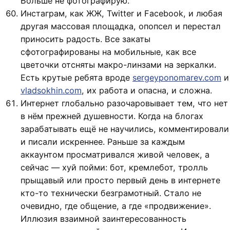
Больше не фотографирую.
Инстаграм, как ЖЖ, Twitter и Facebook, и любая
другая массовая площадка, опопсел и перестал
приносить радость. Все закаты
сфотографированы на мобильные, как все
цветочки отсняты макро-линзами на зеркалки.
Есть крутые ребята вроде
sergeyponomarev.com
и
vladsokhin.com
, их работа и опасна, и сложна.
Интернет глобально разочаровывает тем, что нет
в нём прежней душевности. Когда на блогах
зарабатывать ещё не научились, комментировали
и писали искреннее. Раньше за каждым
аккаунтом просматривался живой человек, а
сейчас — хуй пойми: бот, кремлебот, тролль
прыщавый или просто первый день в интернете
кто-то технически безграмотный. Стало не
очевидно, где общение, а где «продвижение».
Иллюзия взаимной заинтересованность