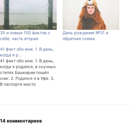
35 и новые 100 фактов о
День рождения №31 и
себе, часть вторая
обратная схема
41 факт обо мне. 1. В день,
когда я р…
41 факт обо мне. 1. В день,
когда я родился, в скучных
степях Башкирии пошёл
снег. 2. Родился я в Уфе. 3.
В паспорте место
рождения
беспрецендентно
обозначено, как д.
Николаевка. Задачка для
биографов. 4. Отца зовут
Николай Николаевич. 5.
14 комментариев
Мама не взяла его
фамилию, оставила