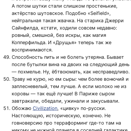
А потом шутки стали слишком простенькие,
актёрство шутовское. Подобно «Seifield»,
нейтральная такая жвачка. На старика Джерри
Сайнфилда, кстати, ходили совсем недавно:
ровный, смешной, без искры, как магия
Копперфильда. И «Друщья» теперь так же
воспринимаются.
Способность пить и не болеть утеряна. Бывает
после бутылки вина на двоих на следующий день
— похмелье. Ну, ёбтвоюмать, как несправедливо.
Траву не курю, но ем сыры: чем более вонючий и
заплесневелый, тем лучше. А если молоко не из
коровы — так ещё лучше! В Париже сыром
завтракали, обедали, ужинали и закусывали.
Обожаю
Civilization
, «цивку» по-русски.
Настояющую, историческую, конечно. Не
говноверсию про терраформинг где-то там на
никому не нужной планете в соседней галактике.