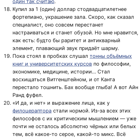
один так считаю
.
Купил за 1 (один) доллар стодвадцатилетнее
фортепиано, украшение зала. Скоро, как сказал
специалист, оно совсем перестанет
настраиваться и станет обузой. Но мне нравится,
как есть: будто бы раритет и антикварный
элемент, плавающий звук придаёт шарму.
Пока стоял в пробках слушал
тонны объёмных
книг и университетских курсов
по философии,
экономике, медицине, истории… Стал
восхищаться Витгенштейном, и от Канта
перестало тошнить. Бах вообще глыба! А вот Айн
Ранд фуфел.
«И да, и нет» и выражение лица, как у
филоцераптора
стали нормой. Из-за всех этих
философов с их критическим мышлением — уже
почти не осталось абсолютно чёрных или белых
тем, всё какое-то серое, какой-то микс. Всё