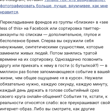
фотографировать больше, лучше, вдумчивее, как мне
нравится
.
Перекладывание френдов из группы «близкие» в «see
less of this» на Facebook или сортировка твиттер-
аккаунты по спискам — дополнительное, глупое и
бесполезное бремя. Сперва вы окружили себя
ненужными, синтетическими сущностями, которые
заменили живых людей. Потом занялись тратой
времени на их сортировку. Однозадачно позвонить
другу или приехать к нему в гости (с бутылкой?) — в
миллион раз более запоминающееся событие в вашей
жизни, чем общее ощущение «я в курсе». Неужели
обязательно нужно, каждую секунду, каждую минуту,
каждый день держать в голове событийный срез
своего круга онлайн-общения? События те, кстати, к
реальности относятся слабо: все преукрашивают свой
интернет-образ. Либо вы смотрите, как другие