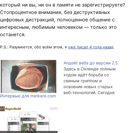
который ни вы, ни он в памяти не зарегистрируете?
Стопроцентное внимание, без деструктивных
цифровых дистракций, полноценное общение с
интересным, любимым человеком — только это
останется.
P.S.: Разумеется, обо всём этом, я
уже писал 4 года назад
.
Апдейт веба до версии 2.5
Здесь в Окленде полным
ходом идёт борьба со
свиным гриппом и
освоение новых старых
веб-технологий. Сегодня
Интервью для metkere.com
поговорим о том, что такое
Twitter и зачем Twitter.
Начну с того, что осмелюсь
заявить буквально
следующее: Twitter — это
новый виток развития