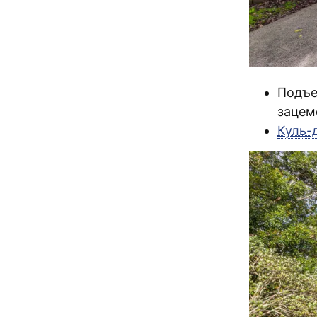
Подъе
зацем
Куль-