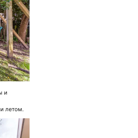
ы и
 и летом.