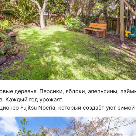
овые деревья. Персики, яблоки, апельсины, лайм
а. Каждый год урожаят.
ционер Fujitsu Nocria, который создаёт уют зимой