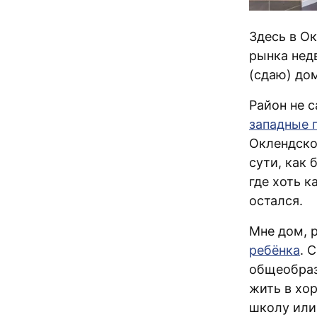
Здесь в О
рынка нед
(сдаю) до
Район не с
западные 
Оклендско
сути, как 
где хоть 
остался.
Мне дом, 
ребёнка
. 
общеобраз
жить в хо
школу или