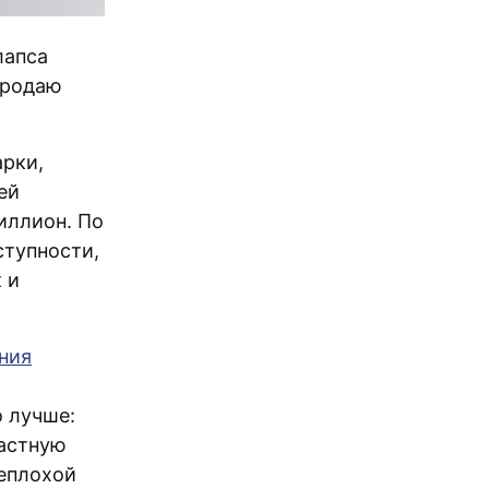
лапса
продаю
арки,
ей
иллион. По
ступности,
 и
ния
 лучше:
частную
неплохой