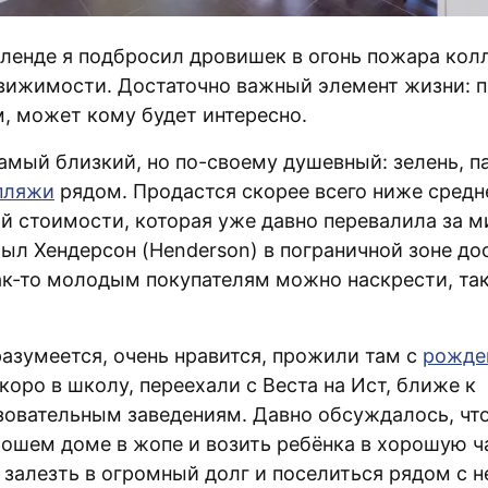
кленде я подбросил дровишек в огонь пожара кол
вижимости. Достаточно важный элемент жизни: 
м, может кому будет интересно.
амый близкий, но по-своему душевный: зелень, п
пляжи
рядом. Продастся скорее всего ниже средн
й стоимости, которая уже давно перевалила за м
был Хендерсон (Henderson) в пограничной зоне до
как-то молодым покупателям можно наскрести, так
разумеется, очень нравится, прожили там с
рожде
Скоро в школу, переехали с Веста на Ист, ближе к
овательным заведениям. Давно обсуждалось, что
рошем доме в жопе и возить ребёнка в хорошую 
 залезть в огромный долг и поселиться рядом с 