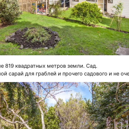
е 819 квадратных метров земли. Сад.
ой сарай для граблей и прочего садового и не оч