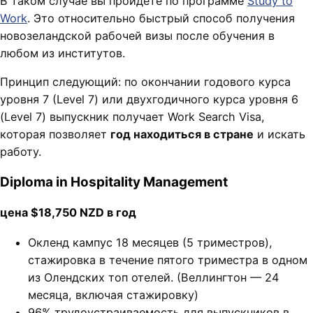
В таком случае вы пройдёте по программе
Study to
Work
. Это относительно быстрый способ получения
новозеландской рабочей визы после обучения в
любом из институтов.
Принцип следующий: по окончании годового курса
уровня 7 (Level 7) или двухгодичного курса уровня 6
(Level 7) выпускник получает Work Search Visa,
которая позволяет
год находиться в стране
и искать
работу.
Diploma in Hospitality Management
цена $18,750 NZD в год
Окленд кампус 18 месяцев (5 триместров),
стажировка в течение пятого триместра в одном
из Олендских топ отелей. (Веллингтон — 24
месяца, включая стажировку)
96% трудоустраиваемость для выпускников в