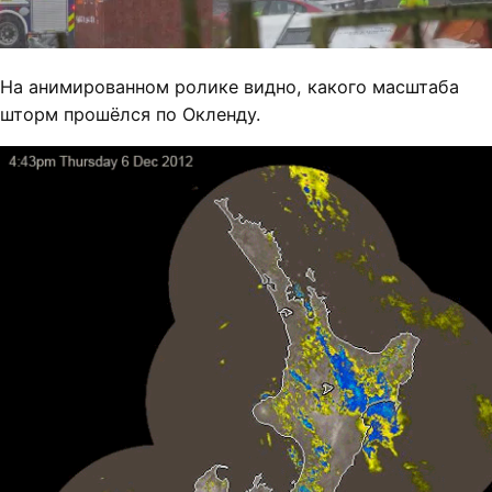
На анимированном ролике видно, какого масштаба
шторм прошёлся по Окленду.