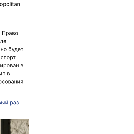
opolitan
. Право
сле
жно будет
спорт.
рирован в
мп в
лосования
вый раз