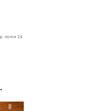
р. почти 24
.