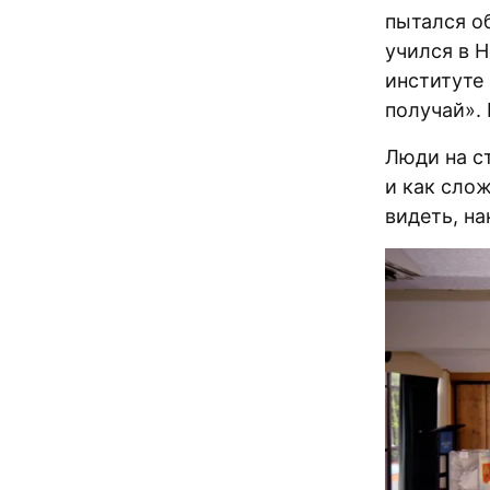
пытался об
учился в Н
институте
получай».
Люди на ст
и как сло
видеть, н