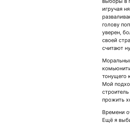
выборы в 
игручая н
развалива
голову по
уверен, б
своей стр
считают н
Моральный
комьюнит
тонущего к
Мой подхо
строитель
прожить х
Времени оч
Ещё я выб