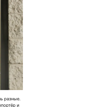
ь разные.
епортёр и