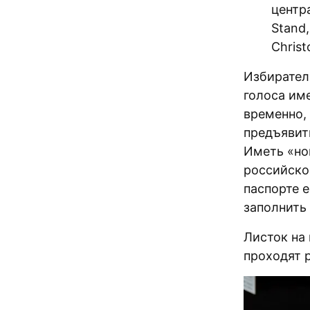
центра
Stand,
Christ
Избирател
голоса им
временно, 
предъявит
Иметь «но
российско
паспорте е
заполнить 
Листок на 
проходят 