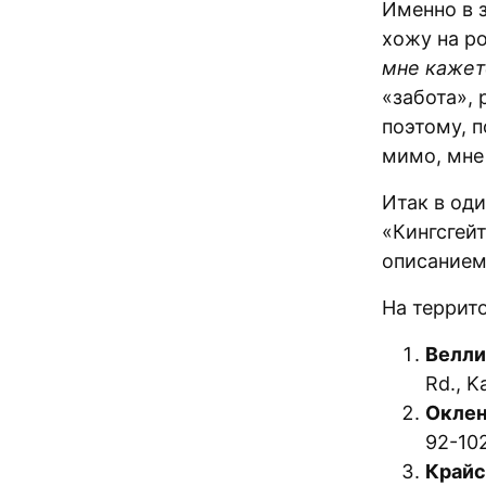
Именно в з
хожу на р
мне кажет
«забота»,
поэтому, 
мимо, мне
Итак в од
«Кингсгейт
описанием
На террит
Велли
Rd., Ka
Окле
92-102
Крайс