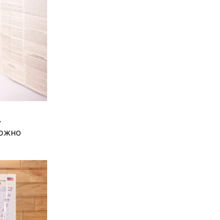
.
можно