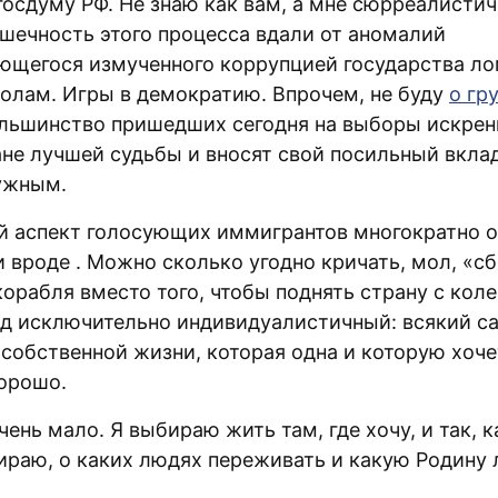
госдуму РФ. Не знаю как вам, а мне сюрреалистич
яшечность этого процесса вдали от аномалий
ющегося измученного коррупцией государства л
полам. Игры в демократию. Впрочем, не буду
о гр
ольшинство пришедших сегодня на выборы искре
ане лучшей судьбы и вносят свой посильный вклад
ужным.
 аспект голосующих иммигрантов многократно о
и вроде
. Можно сколько угодно кричать, мол, «с
орабля вместо того, чтобы поднять страну с коле
д исключительно индивидуалистичный: всякий с
 собственной жизни, которая одна и которую хоче
орошо.
ень мало. Я выбираю жить там, где хочу, и так, к
ираю, о каких людях переживать и какую Родину 