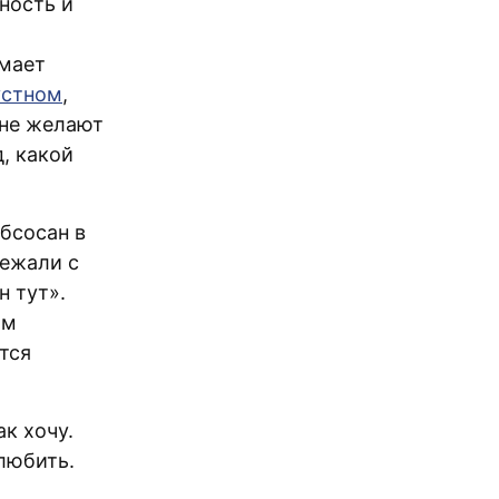
ность и
омает
устном
,
нне желают
, какой
бсосан в
бежали с
н тут».
ам
тся
ак хочу.
любить.