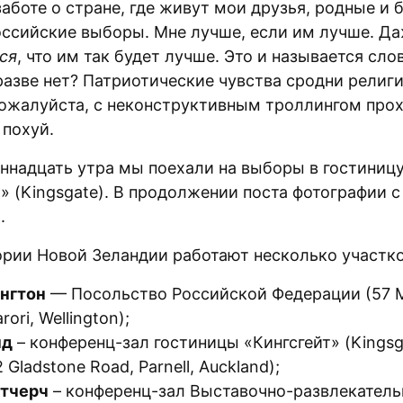
аботе о стране, где живут мои друзья, родные и б
оссийские выборы. Мне лучше, если им лучше. Да
ся
, что им так будет лучше. Это и называется сл
 разве нет? Патриотические чувства сродни религ
пожалуйста, с неконструктивным троллингом про
 похуй.
иннадцать утра мы поехали на выборы в гостиниц
» (Kingsgate). В продолжении поста фотографии с
.
ории Новой Зеландии работают несколько участко
нгтон
— Посольство Российской Федерации (57 M
rori, Wellington);
нд
– конференц-зал гостиницы «Кингсгейт» (Kingsga
 Gladstone Road, Parnell, Auckland);
тчерч
– конференц-зал Выставочно-развлекатель