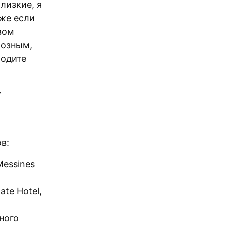
лизкие, я
же если
овом
иозным,
ходите
у
в:
essines
te Hotel,
ного