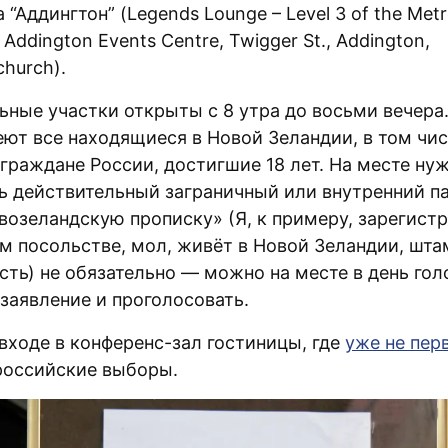
 “Аддингтон” (Legends Lounge – Level 3 of the Metr
 Addington Events Centre, Twigger St., Addington,
church).
ьные участки открыты с 8 утра до восьми вечера
еют все находящиеся в Новой Зеландии, в том чи
граждане России, достигшие 18 лет. На месте ну
ь действительный заграничный или внутренний па
возеландскую прописку» (Я, к примеру, зарегист
м посольстве, мол, живёт в Новой Зеландии, шта
сть) не обязательно — можно на месте в день го
заявление и проголосовать.
входе в конференс-зал гостиницы, где
уже не пер
российские выборы.