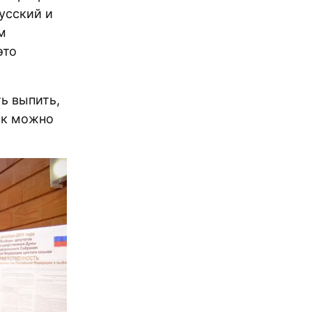
русский и
м
это
ть выпить,
ак можно