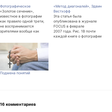
Фотографическое
«Метод диагоналей», Эдвин
«Золотое сечение»,
Вестхофф
известное в фотографии
Эта статья была
как правило одной трети,
опубликована в журнале
не воспринимается
FOCUS в феврале
зрителями вообще как
2007 года. Рис. 1В почти
закономерность! Все
каждой книге о фотографии
тесты, где было
или о композиции
исследовано это правило,
в фотографии можно найти
дали поразительно
упоминание о так
однотипный результат -
называемом «Правиле
количество голосов
третьих». Обычный 35-
распределялось в равной
миллиметровый кадр
пропорции, будь то в тесте
делится на девять равных
Подмена понятий
две, три или пять
частей делением каждой
фотографий. То есть ни о
из сторон на равные части.
какой закономерности
«Правило третьих» (П. Т.),
восприятия говорить…
как говорят, пошло
от понятия «Золотое
сечение», которое в общем
16 комментариев
случае может…