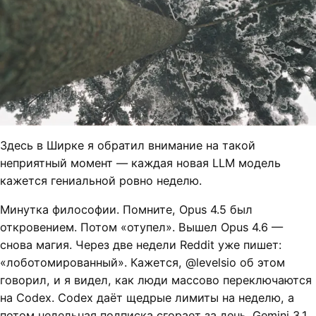
Здесь в Ширке я обратил внимание на такой
неприятный момент — каждая новая LLM модель
кажется гениальной ровно неделю.
Минутка философии. Помните, Opus 4.5 был
откровением. Потом «отупел». Вышел Opus 4.6 —
снова магия. Через две недели Reddit уже пишет:
«лоботомированный». Кажется, @levelsio об этом
говорил, и я видел, как люди массово переключаются
на Codex. Codex даёт щедрые лимиты на неделю, а
потом недельная подписка сгорает за день. Gemini 3.1