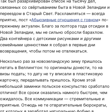
Так был разархивирован список на тысячу дел,
связанных со свёртыванием быта в Новой Зеландии и
переездом в Старый Свет. Расхламляться — всегда
приятно, пост «
Абьюзивные отношения с говном
» по-
прежнему актуален. Благо за полтора года отсидки в
Новой Зеландии, мы не сильно обросли барахлом.
Два контейнера с детскими рисунками и другими
семейными ценностями я собрал в первые дни
возвращения, чтобы потом не отвлекаться.
Несколько раз за новозеландскую зиму пришлось
летать в Веллингтон: то оригиналы донести, то на
визы подать; то дату не ту вписали в пластиковую
карточку, переделывать пришлось. Кроме этой
небольшой заминки польское консульство сработало
отлично! Все сроки оказались намного быстрее, чем
ожидалось. Все коммуникации — стремительные и
приятные. Отнюдь не те отвратительные бюрократы,
от которых я заработал натуральную фобию в