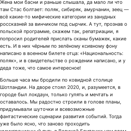
Жена мои басни и раньше слышала, да мало ли что
там Стас болтает: поляк, сибиряк, амурчанин, зеец —
всё какие-то мифические категории из занудных
россказней за винчиком под сырчик. А тут, прознав о
польской программе, скажем так, репатриации, я
попросил родителей прислать сканы бумажек, какие
есть. И в них чёрным по зелёному ксивному фону
написано в военном билете отца: «Национальность:
поляк», и в свидетельстве о рождении написано, и у
деда тоже, что самое интересное!
Больше часа мы бродили по ковидной столице
Шотландии. На дворе стоял 2020, и, разумеется, в
городе был локдаун, только гулять и мечтать и
оставалось. Мы радостно строили в голове планы,
придумывали шуточки и всевозможные
фантастические сценарии развития событий. Тогда
уже было ясно, что заново проходить