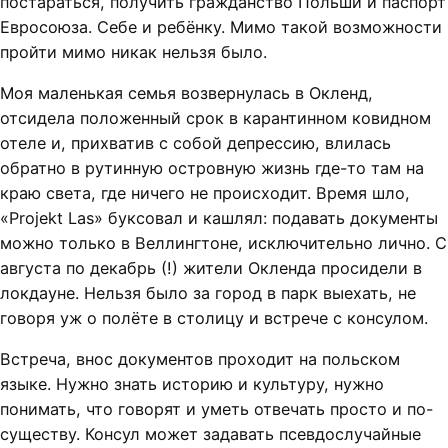
постараться, получить гражданство Польши и паспорт
Евросоюза. Себе и ребёнку. Мимо такой возможности
пройти мимо никак нельзя было.
Моя маленькая семья возвернулась в Окленд,
отсидела положенный срок в карантинном ковидном
отеле и, прихватив с собой депрессию, влилась
обратно в рутинную островную жизнь где-то там на
краю света, где ничего не происходит. Время шло,
«Projekt Las» буксовал и кашлял: подавать документы
можно только в Веллингтоне, исключительно лично. С
августа по декабрь (!) жители Окленда просидели в
локдауне. Нельзя было за город в парк выехать, не
говоря уж о полёте в столицу и встрече с консулом.
Встреча, внос документов проходит на польском
языке. Нужно знать историю и культуру, нужно
понимать, что говорят и уметь отвечать просто и по-
существу. Консул может задавать псевдослучайные