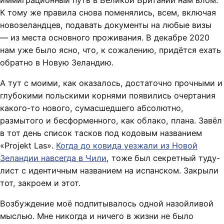
иммиграционный путь в Великой Британии нам влом.
К тому же правила снова поменялись, всем, включая
новозеландцев, подавать документы на любые визы
— из места основного проживания. В декабре 2020
нам уже было ясно, что, к сожалению, придётся ехать
обратно в Новую Зеландию.
А тут с моими, как оказалось, достаточно прочными и
глубокими польскими корнями появились очертания
какого-то нового, сумасшедшего абсолютно,
размытого и бесформенного, как облако, плана. Завёл
в тот день список тасков под кодовым названием
«Projekt Las».
Когда до ковида уезжали из Новой
Зеландии навсегда в Чили
, тоже был секретный туду-
лист с идентичным названием на испанском. Закрыли
тот, закроем и этот.
Возбуждение моё подпитывалось одной назойливой
мыслью. Мне никогда и ничего в жизни не было