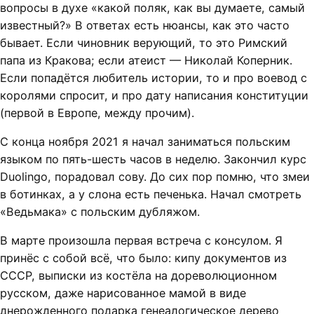
вопросы в духе «какой поляк, как вы думаете, самый
известный?» В ответах есть нюансы, как это часто
бывает. Если чиновник верующий, то это Римский
папа из Кракова; если атеист — Николай Коперник.
Если попадётся любитель истории, то и про воевод с
королями спросит, и про дату написания конституции
(первой в Европе, между прочим).
С конца ноября 2021 я начал заниматься польским
языком по пять-шесть часов в неделю. Закончил курс
Duolingo, порадовал сову. До сих пор помню, что змеи
в ботинках, а у слона есть печенька. Начал смотреть
«Ведьмака» с польским дубляжом.
В марте произошла первая встреча с консулом. Я
принёс с собой всё, что было: кипу документов из
СССР, выписки из костёла на дореволюционном
русском, даже нарисованное мамой в виде
днерожденного подарка генеалогическое дерево