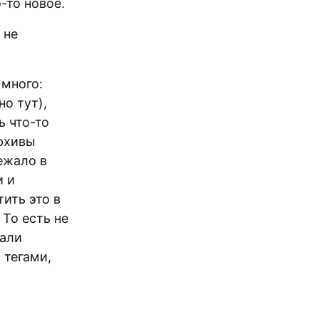
-то новое.
 не
 много:
о тут),
ь что-то
архивы
ежало в
и и
ить это в
То есть не
тали
 тегами,