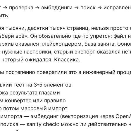
 → проверка → эмбеддинги → поиск → исправле
ить.
бя тысячи, десятки тысяч страниц, нельзя просто 
збери всё». Он обязательно где-то упрётся: файл н
архив оказался плейсхолдером, база занята, фоно
а нужные настройки, старый экспорт оказался не 
 который ожидался. Классика.
ы постепенно превратили это в инженерный проц
ький тест на 3-5 элементов
рка результата глазами
м конвертер или правило
о потом массовый импорт
 импорта — эмбеддинг (векторизация через OpenA
 поиска — sanity check: можно ли действительно н