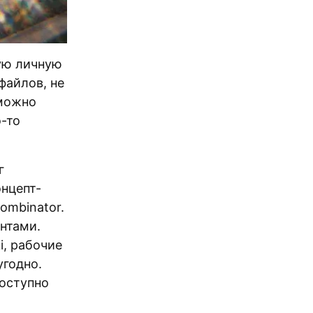
ную личную
файлов, не
 можно
-то
г
онцепт-
ombinator.
нтами.
i, рабочие
угодно.
доступно