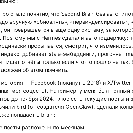
 помню?
ро стало понятно, что Second Brain без автопило
надо вручную «обновлять», «переиндексировать», 
, он превращается в ещё одну систему, за которо
. Поэтому мы с Hermes сделали автоподдержку: т
иодически просыпается, смотрит, что изменилось,
индекс, добивает stale-эмбеддинги, прогоняет ma
 пишет отчёты только если что-то пошло не так. 
 должен об этом помнить.
история — Facebook (покинут в 2018) и X/Twitter
нная моя соцсеть). Например, у меня был полный 
тов до ноября 2024, плюс есть текущие посты и 
чили bird (от создателя OpenClaw), сделали конв
оже попадает в brain:
е посты разложены по месяцам