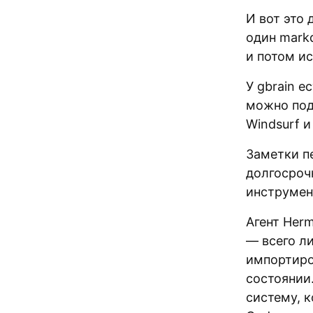
И вот это 
один mark
и потом и
У gbrain е
можно под
Windsurf 
Заметки п
долгосроч
инструмен
Агент Herm
— всего ли
импортиро
состоянии.
систему, к