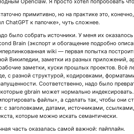
модным Openclaw. Я просто хотел попробовать что
таточно примитивно, но на практике это, конечно,
л ChatGPT к папочке», чуть сложнее.
до было собрать источники. У меня их оказалось
ond Brain (экспорт и обогащение подробно описан
гиперлинкованная wiki — первая попытка построит
ной Википедии, заметки из разных приложений, 
 рабочие заметки, куски прошлых проектов. Всё л
де, с разной структурой, кодировками, форматам
запущенности. Соответственно, надо было преврат
 которые gbrain может нормально индексировать. 
портировать файлы», а сделать так, чтобы они с
: с заголовками, датами, источниками, ссылками,
екста, которые можно искать семантически.
чная часть оказалась самой важной: пайплайн.