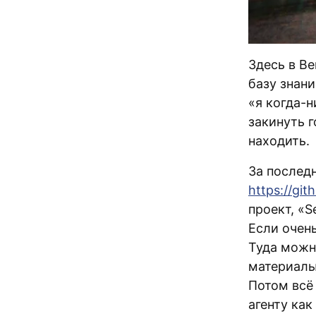
Здесь в В
базу знан
«я когда-
закинуть 
находить.
За послед
https://gi
проект, «S
Если очен
Туда можно
материалы
Потом всё
агенту как