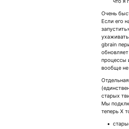
что я
Очень быст
Если его 
запустить»
ухаживать
gbrain пер
обновляет 
процессы и
вообще не
Отдельная 
(единстве
старых тви
Мы подклю
теперь X т
стары