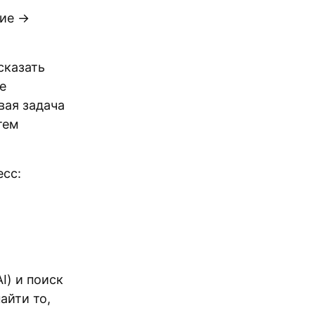
ние →
сказать
е
вая задача
тем
есс:
I) и поиск
айти то,