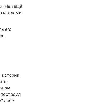
n». Не «ещё
ать годами
ть его
r,
й истории
ать,
льном
о построил
 Claude