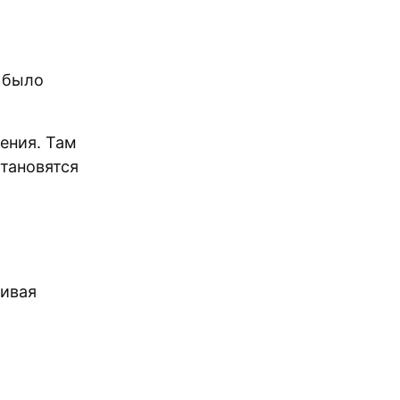
 было
ения. Там
тановятся
живая