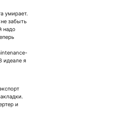
та умирает.
«не забыть
й надо
еперь
intenance-
В идеале я
экспорт
закладки.
ертер и