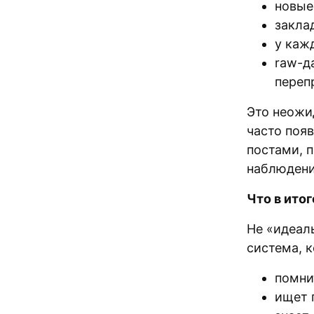
новые
закла
у каж
raw-д
переп
Это неожи
часто поя
постами, 
наблюдени
Что в ито
Не «идеаль
система, к
помни
ищет 