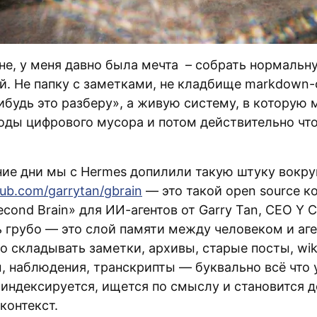
ене, у меня давно была мечта – собрать нормаль
ий. Не папку с заметками, не кладбище markdown-
нибудь это разберу», а живую систему, в которую
годы цифрового мусора и потом действительно что
ние дни мы с Hermes допилили такую штуку вокру
thub.com/garrytan/gbrain
— это такой open source к
econd Brain» для ИИ-агентов от Garry Tan, CEO Y C
ь грубо — это слой памяти между человеком и аге
 складывать заметки, архивы, старые посты, wik
, наблюдения, транскрипты — буквально всё что 
 индексируется, ищется по смыслу и становится 
 контекст.