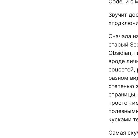
Code, и с 
Звучит дос
«подключи
Сначала на
старый Sec
Obsidian, 
вроде лич
соцсетей,
разном ви
степенью 
страницы,
просто «им
полезными
кусками т
Самая ску