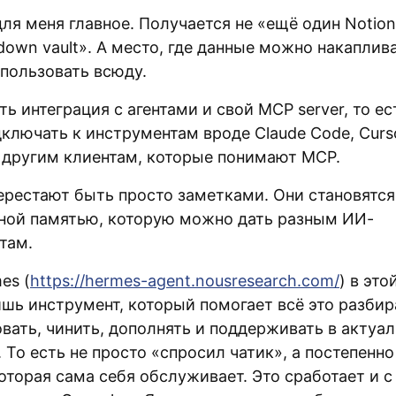
для меня главное. Получается не «ещё один Notio
down vault». А место, где данные можно накаплив
спользовать всюду.
сть интеграция с агентами и свой MCP server, то ес
ключать к инструментам вроде Claude Code, Curso
и другим клиентам, которые понимают MCP.
ерестают быть просто заметками. Они становятся
ной памятью, которую можно дать разным ИИ-
там.
es (
https://hermes-agent.nousresearch.com/
) в это
шь инструмент, который помогает всё это разбир
вать, чинить, дополнять и поддерживать в актуа
 То есть не просто «спросил чатик», а постепенн
оторая сама себя обслуживает. Это сработает и c