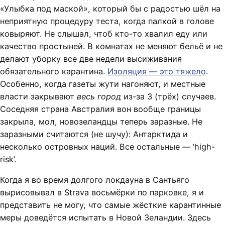
«Улыбка под маской», который бы с радостью шёл на
неприятную процедуру теста, когда палкой в голове
ковыряют. Не слышал, чтоб кто-то хвалил еду или
качество простыней. В комнатах не меняют бельё и не
делают уборку все две недели высиживания
обязательного карантина.
Изоляция — это тяжело
.
Особенно, когда газеты жути нагоняют, и местные
власти закрывают
весь город
из-за 3 (трёх) случаев.
Соседняя страна Австралия вон вообще границы
закрыла, мол, новозеландцы теперь заразные. Не
заразными считаются (не шучу): Антарктида и
несколько островных наций. Все остальные — ‘high-
risk’.
Когда я во время долгого локдауна в Сантьяго
вырисовывал в Strava восьмёрки по парковке, я и
представить не могу, что самые жёсткие карантинные
меры доведётся испытать в Новой Зеландии. Здесь