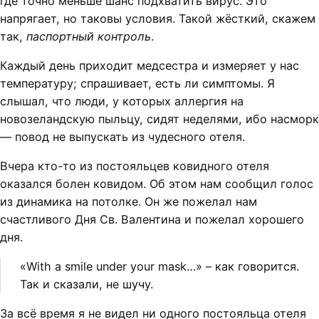
где точно меньше шанс подхватить вирус. Это
напрягает, но таковы условия. Такой жёсткий, скажем
так,
паспортный контроль
.
Каждый день приходит медсестра и измеряет у нас
температуру; спрашивает, есть ли симптомы. Я
слышал, что люди, у которых аллергия на
новозеландскую пыльцу, сидят неделями, ибо насморк
— повод не выпускать из чудесного отеля.
Вчера кто-то из постояльцев ковидного отеля
оказался болен ковидом. Об этом нам сообщил голос
из динамика на потолке. Он же пожелал нам
счастливого Дня Св. Валентина и пожелал хорошего
дня.
«With a smile under your mask…» – как говорится.
Так и сказали, не шучу.
За всё время я не видел ни одного постояльца отеля