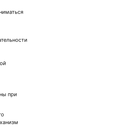
аниматься
ательности
ной
ны при
то
еханизм