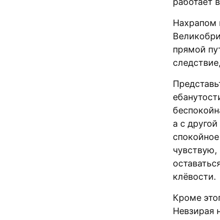
работает 
Нахрапом 
Великобри
прямой пут
следствие
Представь
ебанутост
беспокойн
а с друго
спокойное
чувствую,
оставатьс
клёвости.
Кроме этог
Невзирая н