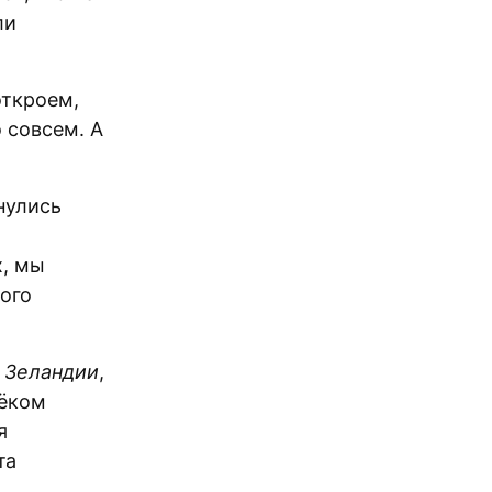
ли
откроем,
 совсем. А
нулись
х, мы
ого
 Зеландии
,
лёком
я
та