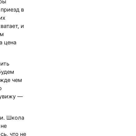
обы
 приезд в
их
ватает, и
ем
а цена
жить
будем
ежде чем
ю
 увижу —
ки. Школа
 не
сь, что не