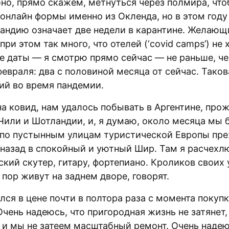
бно, прямо скажем, метнуться через полмира, чт
онлайн формы именно из Окленда, но в этом году
андию означает две недели в карантине. Желающ
при этом так много, что отелей (‘covid camps’) не х
 даты — я смотрю прямо сейчас — не раньше, ч
евраля: два с половиной месяца от сейчас. Таков
ий во время пандемии.
а ковид, нам удалось побывать в Аргентине, про
 Чили и Шотландии, и, я думаю, около месяца мы 
 по пустынным улицам туристической Европы пр
 назад в спокойный и уютный Шир. Там я расчехл
ский скутер, гитару, фортепиано. Кроликов своих
 пор живут на заднем дворе, говорят.
ся в цене почти в полтора раза с момента покуп
чень надеюсь, что пригородная жизнь не затянет,
 и мы не затеем масштабный ремонт. Очень надею