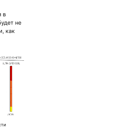
 в
будет не
и, как
сти