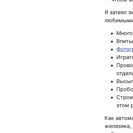
Я затеял э
любимыми 
Много
Впиты
Фотог
Играт
Прово
отдел
Высып
Пробо
Строи
этом 
Как автом
железяка,