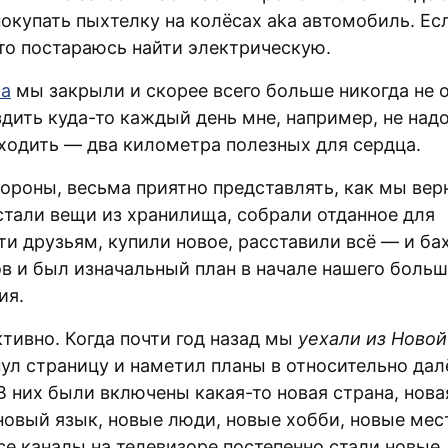
покупать пыхтелку на колёсах aka автомобиль. Ес
 то постараюсь найти электрическую.
a
мы закрыли и скорее всего больше никогда не 
дить куда-то каждый день мне, например, не надо
ходить — два километра полезных для сердца.
тороны, весьма приятно представлять, как мы вер
стали вещи из хранилища, собрали отданное для
и друзьям, купили новое, расставили всё — и ба
ов и был изначальный план в начале нашего больш
ия.
ктивно. Когда почти год назад мы
уехали из Новой
нул страницу и наметил планы в относительно да
В них были включены какая-то новая страна, нова
 новый язык, новые люди, новые хобби, новые мес
се каналы на телевизоре постепенно стали новые.