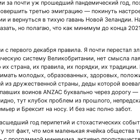
и за почти уж прошедший пандемический год, по
совершить третью эмиграцию — покинуть настро
ии и вернуться в тихую гавань Новой Зеландии. Н
азать, но полагаю, что как минимум до конца 202
и с первого декабря правила. Я почти перестал зл
ческую систему Великобритании, нет смысла лая
о их страна, их правила, их порядки, их традиции.
нимать молодых, образованных, здоровых, полож
й из дружественной страны, деды которой воева
павших воинов ANZAC буквально через дорогу — 
видно, тут клубок проблем из прошлого, непредс
ьер и Брексит на носу. И без нас полно забот.
масшедший год перипетий и стохастических событ
у тот факт, что моя маленькая ячейка общества т
ь с программой минимума, активно пропутешест