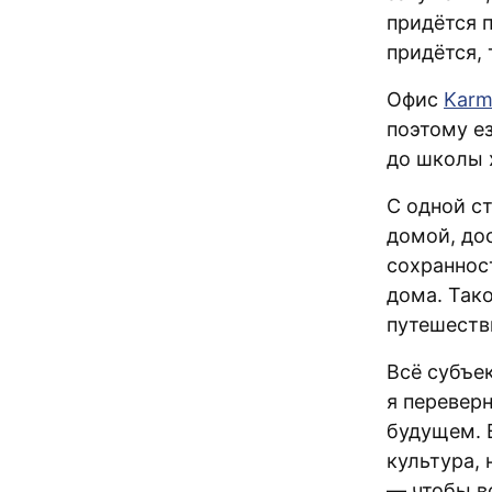
придётся 
придётся,
Офис
Karm
поэтому ез
до школы 
С одной с
домой, до
сохранност
дома. Так
путешеств
Всё субъе
я перевер
будущем. 
культура,
— чтобы в