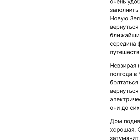
очень удо
заполнить 
Новую Зел
вернуться 
ближайшие
середина ф
путешеств
Невзирая н
полгода в
болтаться
вернуться
электриче
они до сих
Дом поднял
хорошая. О
затуманит,