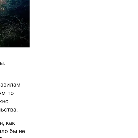
ы.
равилам
ям по
жно
льства.
н, как
ыло бы не