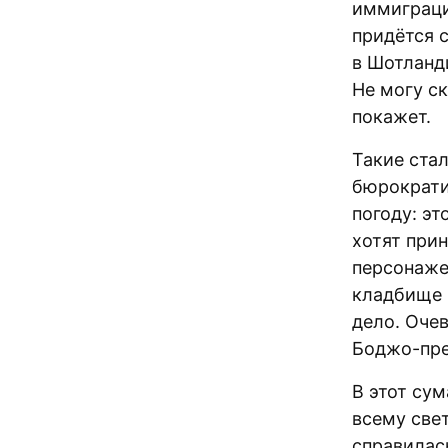
иммиграци
придётся 
в Шотланд
Не могу ск
покажет.
Такие стал
бюрократи
погоду: эт
хотят при
персонаже
кладбище 
дело. Оче
Боджо-прем
В этот су
всему свет
справилас