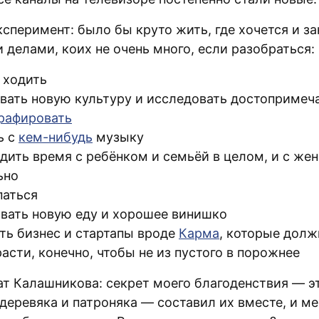
ксперимент: было бы круто жить, где хочется и з
делами, коих не очень много, если разобраться:
 ходить
вать новую культуру и исследовать достопримеч
рафировать
ь с
кем-нибудь
музыку
дить время с ребёнком и семьёй в целом, и с же
ьно
аться
вать новую еду и хорошее винишко
ть бизнес и стартапы вроде
Карма
, которые долж
расти, конечно, чтобы не из пустого в порожнее
ат Калашникова: секрет моего благоденствия — э
 деревяка и патроняка — составил их вместе, и м