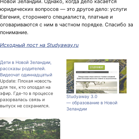
Новой Зеландии. Однако, когда дело касается
юридических вопросов — это другое дело: услуги
Евгения, стороннего специалиста, платные и
оговариваются с ним в частном порядке. Спасибо за
понимание.
Исходный пост на Studyaway.ru
Дети в Новой Зеландии,
рассказы родителей.
Видеочат одиннадцатый
Update: Плохая новость
для тех, кто опоздал на
эфир. Где-то в процессе
Studyaway 3.0
разорвалась связь и
— образование в Новой
выпуск не сохранился.
Зеландии
Василий разрешил
задавать ему вопросы,
поэтому, милости просим,
пишите в личку или
оставляйте комментарии.