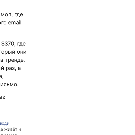
мол, где
го email
 $370, где
торый они
в тренде.
 раз, а
а,
письмо.
ых
люди
е живёт и