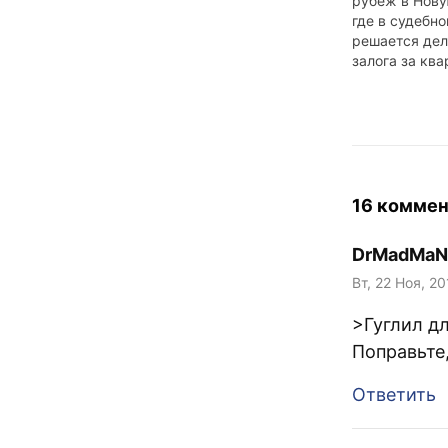
рубеж в Нову
где в судебн
решается дел
залога за ква
оказалось ве
проблематичн
под рукой ко
привычными 
VoIPCheap, то
далёкими зн
дорого и неу
16 коммен
учётом того, 
связь в Росс
DrMadMaN
Вт, 22 Ноя, 20
>Гуглил д
Поправьте,
Ответить