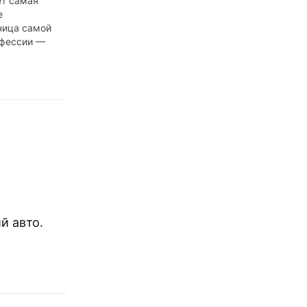
ет самая
е
ница самой
офессии —
имя,
. Если не
ьню, где на
ь
е для
ента смазка
, то
выглядит,
бушкино
графиями
й авто.