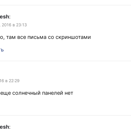
lesh
:
, 2016 в 23:13
о, там все письма со скриншотами
ть
16 в 22:29
я еще солнечный панелей нет
lesh
: