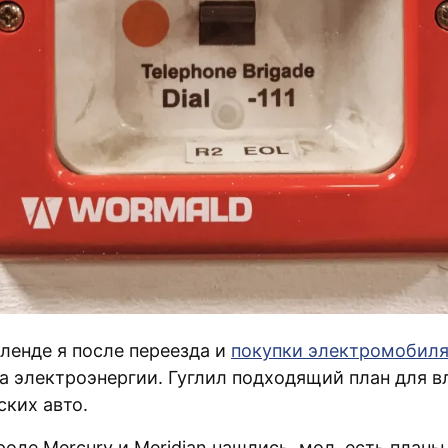
кленде я после переезда и
покупки электромобил
а электроэнергии. Гуглил подходящий план для в
ских авто.
оде Mercury и Meridian нашлись, мол, есть планы 