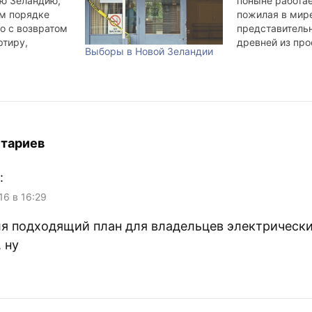
ю Зеландию,
поныне работа
ом порядке
пожилая в мир
о с возвратом
представитель
ртиру,
древней из пр
Выборы в Новой Зеландии
сьма
Ирэн, рабочее 
о. Если нет
старушке 77 лет
мпьютера с
заходить в спал
Skype или
столике лежат
 связаться с
приготовленны
акомыми
очередного кли
добно. Даже с
и презервативы
тариев
что сотовая
квартира Ирэн 
ии…
как уютное ба
:
гнездо, с фото
родных…
16 в 16:29
ля подходящий план для владельцев электрически
 ну