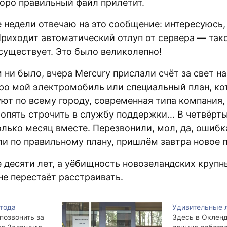
коро правильный файл прилетит.
 недели отвечаю на это сообщение: интересуюсь, 
Приходит автоматический отлуп от сервера — тако
 существует. Это было великолепно!
 ни было, вчера Mercury прислали счёт за свет на
про мой электромобиль или специальный план, ко
ют по всему городу, современная типа компания, 
опять строчить в службу поддержки… В четвёртый
лько месяц вместе. Перезвонили, мол, да, ошибк
ли по правильному плану, пришлём завтра новое 
 десяти лет, а уёбищность новозеландских крупн
не перестаёт расстраивать.
тода
Удивительные 
 позвонить за
Здесь в Окленд