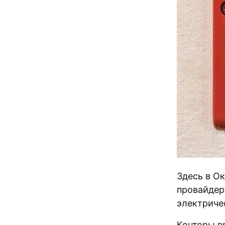
Здесь в О
провайдер
электриче
Конторы вр