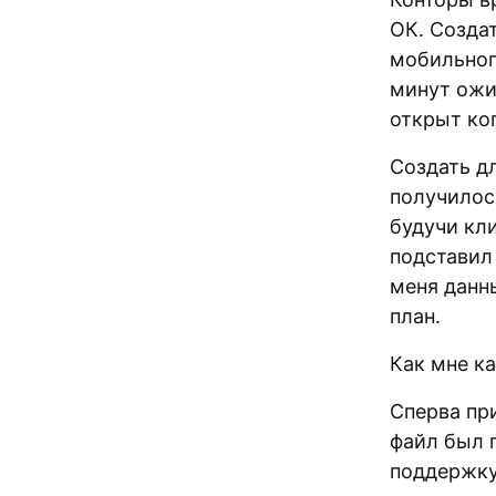
ОК. Создат
мобильног
минут ожид
открыт ког
Создать д
получилос
будучи кли
подставил
меня данны
план.
Как мне ка
Сперва пр
файл был п
поддержку