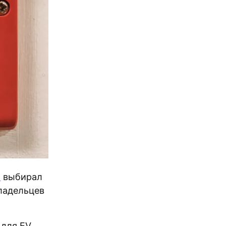
я
выбирал
ладельцев
для EV.