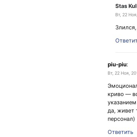
Stas Ku
Вт, 22 Ноя
Злился,
Ответи
piu-piu
:
Вт, 22 Ноя, 2
Эмоционал
криво — вс
указанием
да, живет
персонал)
Ответить