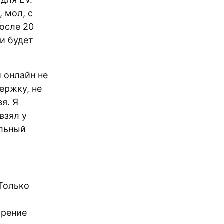
, мол, с
осле 20
 и будет
 онлайн не
ержку, не
я. Я
взял у
ильный
 Только
в
трение