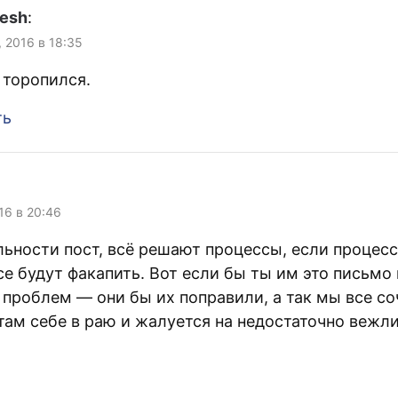
lesh
:
, 2016 в 18:35
 торопился.
ть
016 в 20:46
ьности пост, всё решают процессы, если процесс
е будут факапить. Вот если бы ты им это письмо 
 проблем — они бы их поправили, а так мы все со
 там себе в раю и жалуется на недостаточно вежл