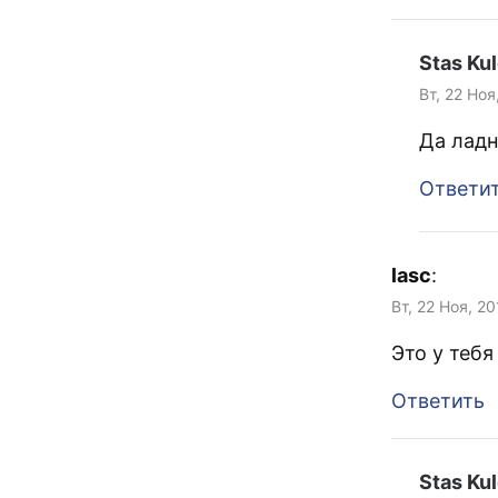
Stas Ku
Вт, 22 Ноя
Да ладн
Ответи
lasc
:
Вт, 22 Ноя, 20
Это у теб
Ответить
Stas Ku