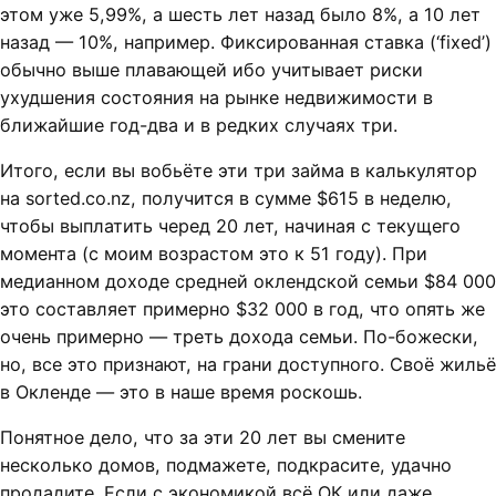
этом уже 5,99%, а шесть лет назад было 8%, а 10 лет
назад — 10%, например. Фиксированная ставка (‘fixed’)
обычно выше плавающей ибо учитывает риски
ухудшения состояния на рынке недвижимости в
ближайшие год-два и в редких случаях три.
Итого, если вы вобьёте эти три займа в калькулятор
на sorted.co.nz, получится в сумме $615 в неделю,
чтобы выплатить черед 20 лет, начиная с текущего
момента (с моим возрастом это к 51 году). При
медианном доходе средней оклендской семьи $84 000
это составляет примерно $32 000 в год, что опять же
очень примерно — треть дохода семьи. По-божески,
но, все это признают, на грани доступного. Своё жильё
в Окленде — это в наше время роскошь.
Понятное дело, что за эти 20 лет вы смените
несколько домов, подмажете, подкрасите, удачно
продадите. Если с экономикой всё ОК или даже