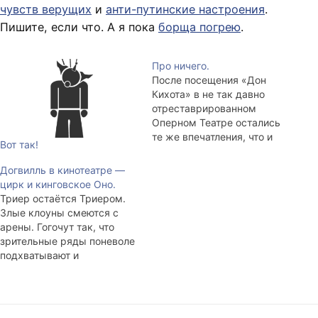
чувств верущих
и
анти-путинские настроения
.
Пишите, если что. А я пока
борща погрею
.
Про ничего.
После посещения «Дон
Кихота» в не так давно
отреставрированном
Оперном Театре остались
те же впечатления, что и
Вот так!
после одного из концертов
международного
Догвилль в кинотеатре —
фестиваля скрипичной
цирк и кинговское Оно.
музыки в Консерватории. У
Триер остаётся Триером.
общества есть слои,
Злые клоуны смеются с
примерно так говорил
арены. Гогочут так, что
Шрек. Слова напрочь
зрительные ряды поневоле
американского
подхватывают и
мультперсонажа отлично
сокращаются, сами не
ложатся на постсоветскую
ведая от чего. Ряды рук
действительность.
апплодируют и улыбаются
Каждому социальному
чёрным шуткам