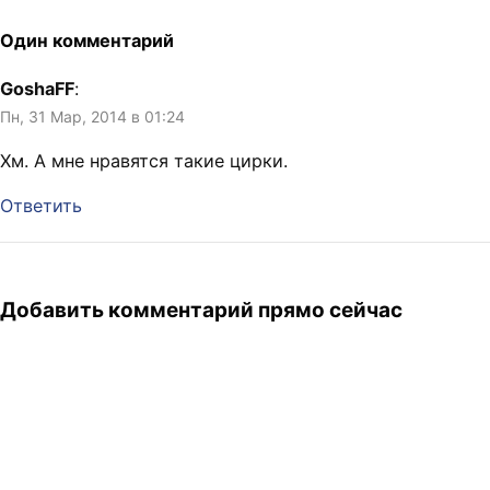
слою свои медеведи. На…
раскрашенных идиотов.
Пьеро стреляет из
Один комментарий
пистолета в затылок
Арлекино, и зал долю
GoshaFF
:
минуты в оцепенении, но,
Пн, 31 Мар, 2014 в 01:24
смотрите, Пьеро кривит
рот, он…
Хм. А мне нравятся такие цирки.
Ответить
Добавить комментарий прямо сейчас