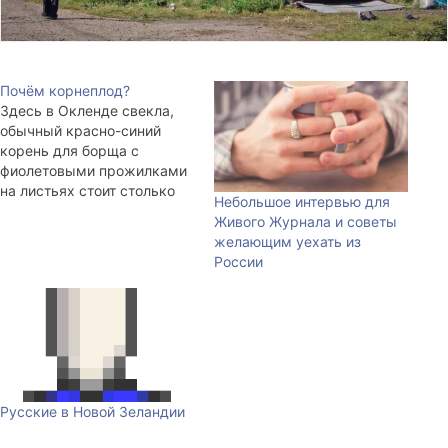
Почём корнеплод?
Здесь в Окленде свекла,
обычный красно-синий
корень для борща с
фиолетовыми прожилками
на листьях стоит столько
Небольшое интервью для
же, сколько в
Живого Журнала и советы
Новосибирске. А именно
желающим уехать из
примерно 10 рублей.
России
Господа и дамы из прочих
мест, почём у вас свекла?
За штучку, скажем, а? P.S.:
Ещё одна хорошая песня.
Удивлюсь, если вы её ещё
не…
Русские в Новой Зеландии