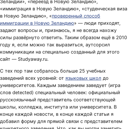
Зеландии», «переезд в Новую Зеландию»,
«иммиграция в Новую Зеландию», «студенческая виза
в Новую Зеландию», «
проверенный способ
иммиграции в Новую Зеландию
» — люди приходят,
задают вопросы и, признаюсь, я не всегда нахожу
силы развёрнуто ответить. Таким образом ещё в 2010
году я, если можно так выразиться, аутсорсил
коммуникации на специально созданный для этого
сайт — Studyaway.ru.
С тех пор там собралось больше 25 учебных
заведений всех уровней: от
языковых школ
до
университетов. Каждым заведением заведует (игра
слов detected) специальный человек: официальный
русскоязычный
представитель соответствующей
школы, колледжа, института или университета. В
конце каждой новости, в конце каждой статьи я
добавил форму для прямой связи с представителем
конкретного заведения. Что, как вы могли заметить,