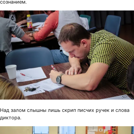
сознанием.
Над залом слышны лишь скрип писчих ручек и слова
диктора.