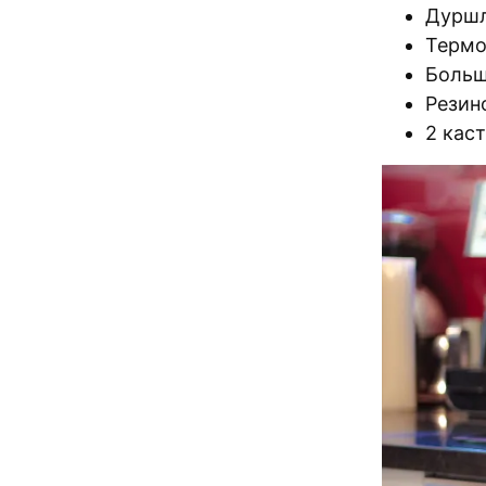
Дуршл
Терм
Больш
Резин
2 кас