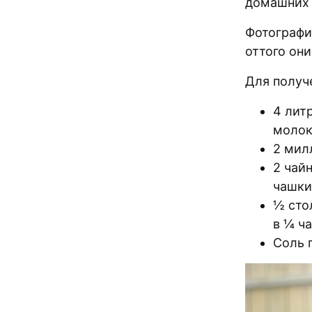
домашних 
Фотографи
оттого он
Для получ
4 лит
молок
2 мил
2 чай
чашки
½ сто
в ¼ ч
Соль 