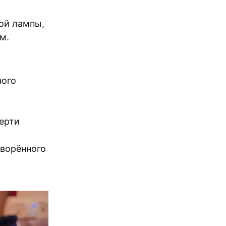
ой лампы,
м.
ного
ерти
творённого