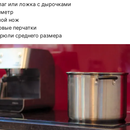
аг или ложка с дырочками
ометр
ой нож
овые перчатки
трюли среднего размера