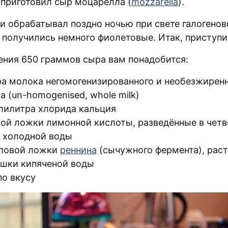
приготовил сыр моцарелла (
mozzarella
).
и обрабатывал поздно ночью при свете галогенов
и получились немного фиолетовые. Итак, приступи
ения 650 граммов сыра вам понадобится:
ра молока негомогенизированного и необезжирен
а (un-homogenised, whole milk)
лилитра хлорида кальция
ной ложки лимонной кислоты, разведённые в четв
 холодной воды
ловой ложки
реннина
(сычужного фермента), рас
ашки кипяченой воды
по вкусу