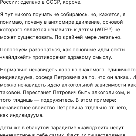
России: сделано в СССР, короче.
Я тут никого поучать не собираюсь, но, кажется, я
понимаю, почему в англомире движение, основой
которого является ненависть к детям (WTF!?) не
может существовать. По крайней мере легально.
Попробуем разобраться, как основные идеи секты
«чайлдхейт» противоречат здравому смыслу.
Нормально ненавидеть хорошо знакомого, единичного
индивидуума, соседа Петровича за то, что он алкаш. И
можно ненавидеть
идею
алкогольной зависимости как
таковой. Перестанет Петрович быть алкоголиком, и
того глядишь — подружитесь. В этом примере:
ненавистное свойство Петровича отдельно от него,
как индивидуума.
Дети же в ебанутой парадигме «чайлдхейт» несут
ненавистное в себе самих. Факт их существования