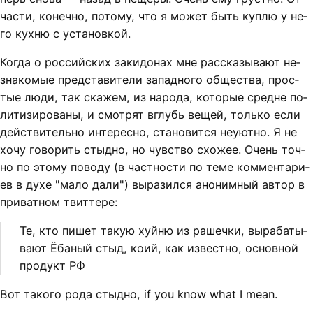
час­ти, ко­неч­но, по­то­му, что я мо­жет быть куп­лю у не­
го кух­ню с ус­та­нов­кой.
Ког­да о рос­сий­ских за­ки­до­нах мне рас­ска­зы­ва­ют не­
зна­ко­мые пред­ста­ви­те­ли за­пад­но­го об­щест­ва, про­с­
тые лю­ди, так ска­жем, из на­ро­да, ко­то­рые сред­не по­
ли­ти­зи­ро­ва­ны, и смот­рят вглубь ве­щей, толь­ко если
дей­ст­ви­тель­но ин­те­рес­но, ста­но­вит­ся не­уют­но. Я не
хо­чу го­во­рить стыд­но, но чув­ст­во схо­жее. Очень точ­
но по это­му по­во­ду (в част­нос­ти по те­ме ком­мен­та­ри­
ев в ду­хе "ма­ло да­ли") вы­раз­ил­ся ано­ним­ный ав­тор в
при­ват­ном твит­те­ре:
Те, кто пи­шет та­кую хуй­ню из ра­шеч­ки, вы­ра­ба­ты­
ва­ют Ёба­ный стыд, ко­ий, как из­вест­но, ос­нов­ной
про­дукт РФ
Вот та­ко­го ро­да стыд­но, if you know what I mean.