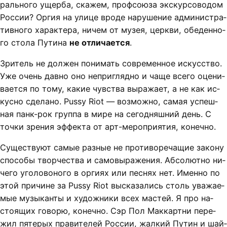
раль­но­го ущер­ба, ска­жем, проф­со­ю­за экскур­со­во­дом
Рос­сии? Ор­гия на ули­це вро­де на­ру­ше­ние ад­ми­нист­ра­
тив­но­го ха­рак­те­ра, ни­чем от му­зея, церк­ви, обе­ден­но­
го сто­ла Пу­ти­на
не от­ли­ча­ет­ся
.
Зри­тель не дол­жен по­ни­мать со­вре­мен­ное ис­кус­ст­во.
Уже очень дав­но оно не­при­гляд­но и ча­ще все­го оце­ни­
ва­ет­ся по то­му, ка­кие чув­ст­ва вы­ра­жа­ет, а не как ис­
кус­но сде­ла­но. Pussy Riot — воз­мож­но, са­мая успеш­
ная панк-рок груп­па в ми­ре на се­год­няш­ний день. С
точ­ки зре­ния эф­фек­та от арт-ме­роп­ри­я­тия, ко­неч­но.
Су­щест­ву­ют са­мые раз­ные не про­ти­во­ре­ча­щие за­ко­ну
спо­со­бы твор­чест­ва и са­мо­вы­ра­же­ния. Аб­со­лют­но ни­
че­го уго­ло­во­но­го в ор­ги­ях или пес­нях нет. Имен­но по
этой при­чи­не за Pussy Riot вы­ска­за­лись столь ува­жа­е­
мые му­зы­кан­ты и ху­дож­ни­ки всех мас­тей. Я про на­
сто­я­щих го­во­рю, ко­неч­но. Сэр Пол Мак­карт­ни пе­ре­
жил пя­те­рых пра­ви­те­лей Рос­сии, жал­кий Пу­тин и шай­