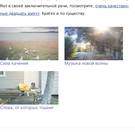
Riot в сво­ей за­клю­чи­тель­ной ре­чи, по­смот­ри­те,
очень ка­чест­вен­
ные двад­цать ми­нут
. Крат­ко и по су­щест­ву.
Сила качения
Музыка новой волны
Слова, от которых тошнит