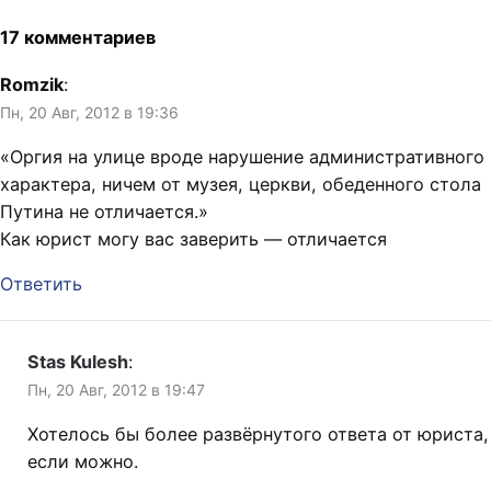
17 комментариев
Romzik
:
Пн, 20 Авг, 2012 в 19:36
«Ор­гия на ули­це вро­де на­ру­ше­ние ад­ми­нист­ра­тив­но­го
ха­рак­те­ра, ни­чем от му­зея, церк­ви, обе­ден­но­го сто­ла
Пу­ти­на не от­ли­ча­ет­ся.»
Как юрист могу вас заверить — отличается
Ответить
Stas Kulesh
:
Пн, 20 Авг, 2012 в 19:47
Хотелось бы более развёрнутого ответа от юриста,
если можно.