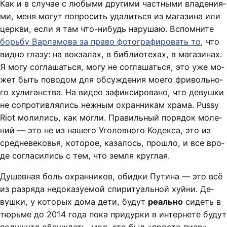
Как и в слу­чае с лю­бы­ми дру­ги­ми част­ны­ми вла­де­ни­я­
ми, ме­ня мо­гут по­про­сить уда­лить­ся из ма­га­зи­на или
церк­ви, если я там что-ни­будь на­ру­шаю. Вспом­ни­те
борь­бу Вар­ла­мо­ва за пра­во фо­то­гра­фи­ро­вать то
, что
вид­но гла­зу: на вок­за­лах, в биб­лио­те­хах, в ма­га­зи­нах.
Я мо­гу со­гла­шать­ся, мо­гу не со­гла­шать­ся, это уже мо­
жет быть по­во­дом для об­суж­де­ния мо­е­го фри­воль­но­
го ху­ли­ган­ст­ва. На ви­део за­фик­си­ро­ва­но, что де­вуш­ки
не со­про­тив­ля­лись неж­ным охран­ни­кам хра­ма. Pussy
Riot мо­ли­лись, как мог­ли. Пра­виль­ный по­ря­док мо­ле­
ний — это не из на­ше­го Уго­лов­но­го Ко­дек­са, это из
сред­не­ве­ковья, ко­то­рое, ка­за­лось, про­шло, и все вро­
де со­гла­си­лись с тем, что зем­ля круг­лая.
Ду­шев­ная боль охран­ни­ков, обид­ки Пу­ти­на — это всё
из раз­ря­да не­до­ка­зу­е­мой спи­ри­ту­аль­ной хуй­ни. Де­
вуш­ки, у ко­то­рых до­ма де­ти, бу­дут
ре­аль­но
си­деть в
тюрь­ме до 2014 го­да по­ка при­дур­ки в ин­тер­не­те бу­дут