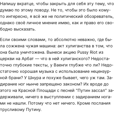
На­пи­шу вкрат­це, что­бы за­крыть для се­бя эту те­му, что
ду­маю по это­му по­во­ду. Не то, что­бы это бы­ло ко­му-
то ин­те­рес­но, я всё же не по­ли­ти­чес­кий обо­зре­ва­тель,
од­на­ко своё лич­ное мне­ние имею, как и пра­во его сво­
бод­но вы­ска­зать.
Если сво­и­ми сло­ва­ми, то аб­со­лют­но не­важ­но, где бы­
ла со­жже­на чу­жая ма­ши­на: акт ху­ли­ган­ст­ва в том, что
она бы­ла унич­то­же­на. Вы­не­си ак­цию Pussy Riot из
церк­ви на Ар­бат — что в ней ху­ли­ган­ско­го? Не­до­ста­
точ­но глу­бо­кие тек­с­ты, у Ва­ен­ги глуб­же что ли? Не­до­
ста­точ­но хо­ро­шая му­зы­ка с ис­поль­зо­ва­ние не­цен­зур­
ной бра­ни? У Шну­ра и по­ху­же бы­ва­ет, че­го уж там. За­
ди­ра­ние ног нын­че за­пре­ще­но за­ко­ном? Их вро­де до
это­го на Крас­ной Пло­ща­ди с пес­ней "Пу­тин зас­сал" за­
дер­жи­ва­ли, ни­че­го в вы­ступ­ле­нии с за­ди­ра­ни­ем но­га­
ми не на­шли. По­то­му что нет ни­че­го. Кро­ме по­сла­ния
трус­ли­во­му Пу­ти­ну.