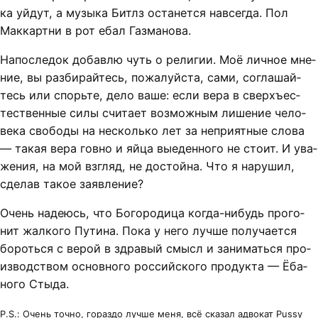
ка уй­дут, а му­зы­ка Бит­лз ос­та­нет­ся на­всег­да. Пол
Мак­карт­ни в рот ебал Газ­ма­но­ва.
На­пос­ле­док до­бав­лю чуть о ре­ли­гии. Моё лич­ное мне­
ние, вы раз­би­рай­тесь, по­жа­луй­ста, са­ми, со­гла­шай­
тесь или спорь­те, де­ло ва­ше: если ве­ра в сверхъ­ес­
тест­вен­ные си­лы счи­та­ет воз­мож­ным ли­ше­ние че­ло­
ве­ка сво­бо­ды на не­сколь­ко лет за не­при­ят­ные сло­ва
— та­кая ве­ра гов­но и яй­ца вы­еден­но­го не сто­ит. И ува­
же­ния, на мой взгляд, не до­стой­на. Что я на­ру­шил,
сде­лав та­кое за­яв­ле­ние?
Очень на­де­юсь, что Бо­го­ро­ди­ца ког­да-ни­будь про­го­
нит жал­ко­го Пу­ти­на. По­ка у не­го луч­ше по­лу­ча­ет­ся
бо­роть­ся с ве­рой в здра­вый смысл и за­ни­мать­ся про­
из­вод­ст­вом ос­нов­но­го рос­сий­ско­го про­дук­та — Ёба­
но­го Сты­да.
P.S.: Очень точ­но, го­раз­до луч­ше ме­ня, всё ска­зал ад­во­кат Pussy