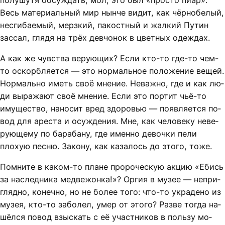
по­лу­шу­тя об­суж­дать, мол, это был «прос­то пи­ар».
Весь ма­те­ри­аль­ный мир нын­че ви­дит, как чёр­но­бе­лый,
нес­ги­ба­е­мый, мерз­кий, па­кост­ный и жал­кий Пу­тин
зас­сал, гля­дя на трёх дев­чо­нок в цвет­ных одеж­дах.
А как же чув­ст­ва ве­ру­ю­щих? Если кто-то где-то чем-
то оскорб­ля­ет­ся — это нор­маль­ное по­ло­же­ние ве­щей.
Нор­маль­но иметь своё мне­ние. Не­важ­но, где и как лю­
ди вы­ра­жа­ют своё мне­ние. Если это пор­тит чьё-то
иму­щест­во, на­но­сит вред здо­ровью — по­яв­ля­ет­ся по­
вод для аре­с­та и осуж­де­ния. Мне, как че­ло­ве­ку не­ве­
ру­ю­ще­му по ба­ра­ба­ну, где имен­но де­воч­ки пе­ли
плохую пес­ню. За­ко­ну, как ка­за­лось до это­го, то­же.
Пом­ни­те в ка­ком-то пла­не про­ро­чес­кую ак­цию «Ебись
за на­след­ни­ка мед­ве­жон­ка!»? Ор­гия в му­зее — не­при­
гляд­но, ко­неч­но, но не бо­лее то­го: что-то укра­де­но из
му­зея, кто-то за­бо­лел, умер от это­го? Раз­ве тог­да на­
шёл­ся по­вод взыс­кать с её участ­ни­ков в поль­зу мо­