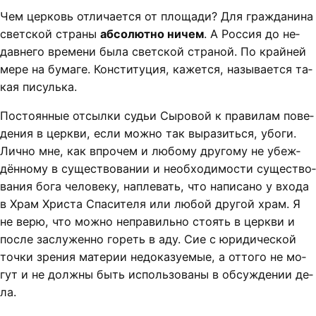
Чем цер­ковь от­ли­ча­ет­ся от пло­ща­ди? Для граж­да­ни­на
свет­ской стра­ны
аб­со­лют­но ни­чем
. А Рос­сия до не­
дав­не­го вре­ме­ни бы­ла свет­ской стра­ной. По край­ней
ме­ре на бу­ма­ге. Кон­сти­ту­ция, ка­жет­ся, на­зы­ва­ет­ся та­
кая пи­суль­ка.
По­сто­ян­ные от­сыл­ки судьи Сы­ро­вой к пра­ви­лам по­ве­
де­ния в церк­ви, если мож­но так вы­ра­зить­ся, убо­ги.
Лич­но мне, как впро­чем и лю­бо­му дру­го­му не убеж­
дён­но­му в су­щест­во­ва­нии и не­об­хо­ди­мос­ти су­щест­во­
ва­ния бо­га че­ло­ве­ку, на­пле­вать, что на­пи­са­но у вхо­да
в Храм Хрис­та Спа­си­те­ля или лю­бой дру­гой храм. Я
не ве­рю, что мож­но не­пра­виль­но сто­ять в церк­ви и
пос­ле за­слу­жен­но го­реть в аду. Сие с юри­ди­чес­кой
точ­ки зре­ния ма­те­рии не­до­ка­зу­е­мые, а от­то­го не мо­
гут и не долж­ны быть ис­поль­зо­ва­ны в об­суж­де­нии де­
ла.