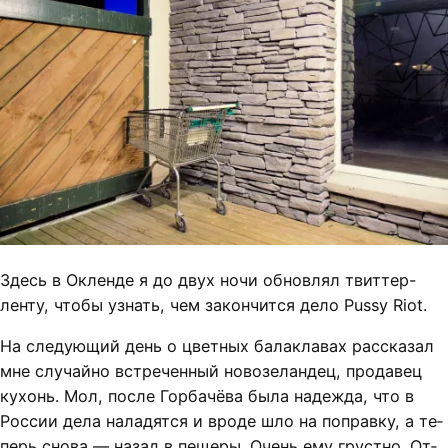
Здесь в Оклен­де я до двух но­чи об­нов­лял твит­тер-
лен­ту, что­бы узнать, чем за­кон­чит­ся де­ло Pussy Riot.
На сле­ду­ю­щий день о цвет­ных ба­лак­ла­вах рас­ска­зал
мне слу­чай­но встре­чен­ный но­во­зе­лан­дец, про­да­вец
ку­хонь. Мол, пос­ле Гор­ба­чёва бы­ла на­деж­да, что в
Рос­сии де­ла на­ла­дят­ся и вро­де шло на по­прав­ку, а те­
перь сно­ва — на­зад в пе­ще­ры. Очень ему груст­но. От­