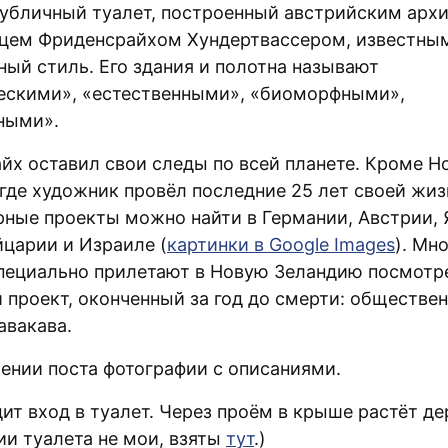
публичный туалет, построенный австрийским арх
цем Фриденсрайхом Хундертвассером, известным
ный стиль. Его здания и полотна называют
ескими», «естественными», «биоморфными»,
ными».
йх оставил свои следы по всей планете. Кроме Н
где художник провёл последние 25 лет своей жизн
рные проекты можно найти в Германии, Австрии, 
царии и Израиле (
картинки в Google Images
). Мно
пециально прилетают в Новую Зеландию посмотре
 проект, оконченный за год до смерти: обществе
авакава.
ении поста фотографии с описаниями.
ит вход в туалет. Через проём в крыше растёт де
ии туалета не мои, взяты
тут
.)