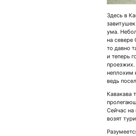
Здесь в К
завитушек
ума. Небо
на севере
то давно т
и теперь 
проезжих.
неплохим 
ведь посе
Кавакава 
пролегающ
Сейчас на
возят тур
Разумеетс