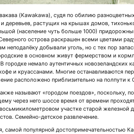
авакава (Kawakawa), судя по обилию разноцветны
 и деревьев, растущих на крышах домов, тихонько
льшой (население чуть больше 1000) придорожны
 Северного острова раскрашен всеми цветами раду
ам неподалёку добывали уголь, но с тех пор запа
городские в основном живут фермерством и корм
 В городке немало аутентичных новозеландских к
кофе и круассанами. Многие останавливаются пер
ление расположено приблизительно на полпути к 
также называют «городом поездов», поскольку, по
ему через него шоссе время от времени проходят
 восьмикилометровом участке старой железной 
истов. Семейно-детское развлечение.
я, самой популярной достопримечательностью Ка