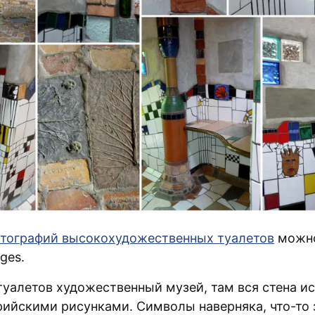
тографий высокохудожественных туалетов
можно
ges.
туалетов художественный музей, там вся стена и
ийскими рисунками. Символы наверняка, что-то з