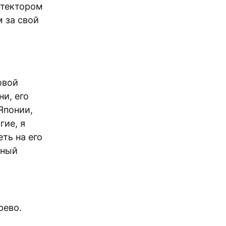
итектором
 за свой
овой
и, его
Японии,
гие, я
ть на его
нный
рево.