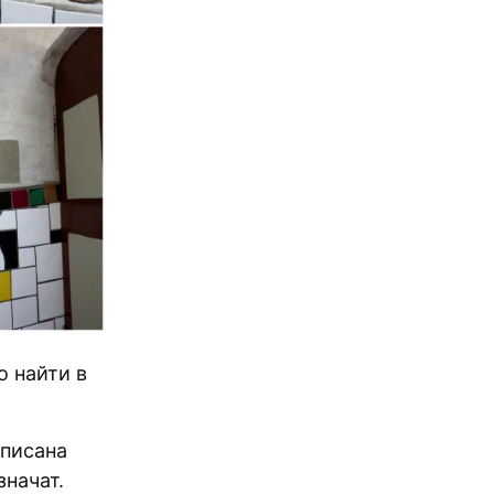
 найти в
списана
начат.