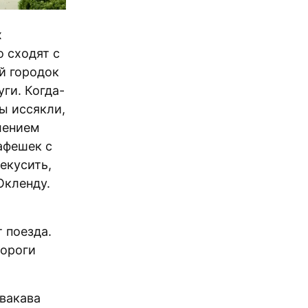
х
 сходят с
й городок
ги. Когда-
сы иссякли,
лением
афешек с
екусить,
Окленду.
 поезда.
дороги
вакава