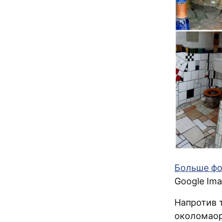
Больше фо
Google Ima
Напротив 
околомаор