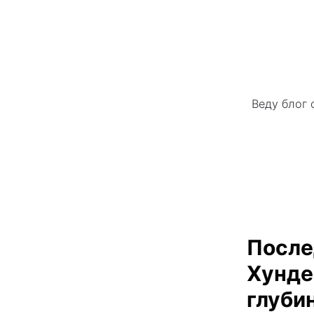
Веду блог 
После
Хунде
глуби