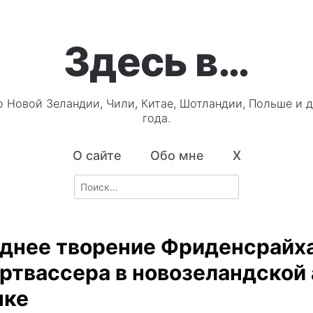
Здесь в…
о Новой Зеландии, Чили, Китае, Шотландии, Польше и д
года.
О сайте
Обо мне
X
Search
for:
днее творение Фриденсрайх
ртвассера в новозеландской 
нке