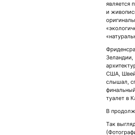
является 
и живопис
оригиналь
«экологич
«натураль
Фриденсра
Зеландии, 
архитекту
США, Швей
слышал, с
финальный
туалет в К
В продолж
Так выгляд
(Фотограф