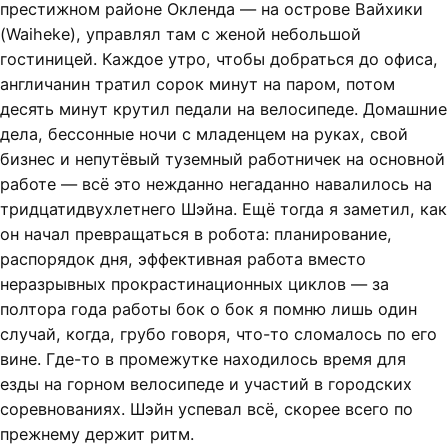
престижном районе Окленда — на острове Вайхики
(Waiheke), управлял там с женой небольшой
гостиницей. Каждое утро, чтобы добраться до офиса,
англичанин тратил сорок минут на паром, потом
десять минут крутил педали на велосипеде. Домашние
дела, бессонные ночи с младенцем на руках, свой
бизнес и непутёвый туземный работничек на основной
работе — всё это нежданно негаданно навалилось на
тридцатидвухлетнего Шэйна. Ещё тогда я заметил, как
он начал превращаться в робота: планирование,
распорядок дня, эффективная работа вместо
неразрывных прокрастинационных циклов — за
полтора года работы бок о бок я помню лишь один
случай, когда, грубо говоря, что-то сломалось по его
вине. Где-то в промежутке находилось время для
езды на горном велосипеде и участий в городских
соревнованиях. Шэйн успевал всё, скорее всего по
прежнему держит ритм.