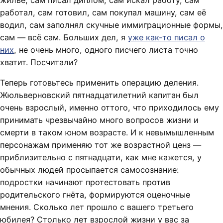
жильё, сам писал диплом, сам искал работу, сам
работал, сам готовил, сам покупал машину, сам её
водил, сам заполнял скучные иммиграционные формы,
сам — всё сам. Больших дел, я
уже как-то писал о
них
, не очень много, одного писчего листа точно
хватит. Посчитали?
Теперь готовьтесь применить операцию деления.
Жюльверновский пятнадцатилетний капитан был
очень взрослый, именно оттого, что приходилось ему
принимать чрезвычайно много вопросов жизни и
смерти в таком юном возрасте. И к невымышленным
персонажам применяю тот же возрастной ценз —
приблизительно с пятнадцати, как мне кажется, у
обычных людей просыпается самосознание:
подростки начинают протестовать против
родительского гнёта, формируются оценочные
мнения. Сколько лет прошло с вашего третьего
юбилея? Столько лет взрослой жизни у вас за