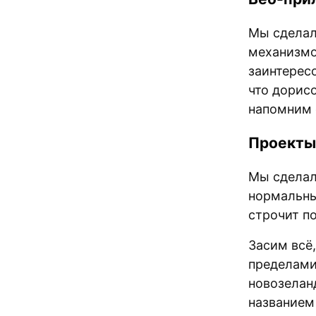
Мы сдела
механизмо
заинтерес
что дорис
напомним 
Проекты
Мы сделал
нормальны
строчит п
Засим всё
пределами
новозелан
название