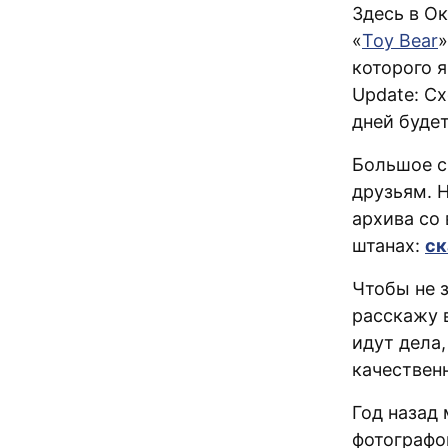
Здесь в О
«
Toy Bear
»
которого 
Update: Сх
дней буде
Большое с
друзьям. 
архива со
штанах:
ск
Чтобы не з
расскажу в
идут дела,
качествен
Год назад
фотографо