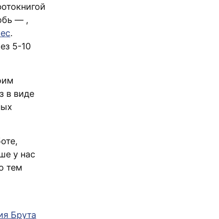
фотокнигой
робь —
,
рес
.
ез 5-10
оим
з в виде
ных
оте,
ше у нас
o тем
ия Брута