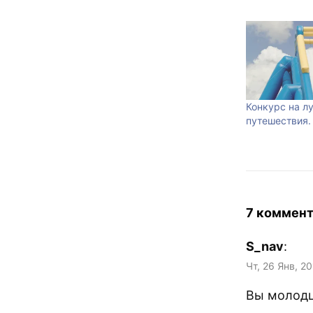
Конкурс на л
путешествия.
7 коммен
S_nav
:
Чт, 26 Янв, 20
Вы молодц