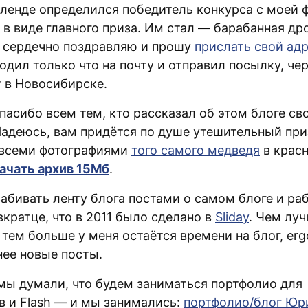
кленде определился победитель конкурса с моей 
 в виде главного приза. Им стал — барабанная д
я сердечно поздравляю и прошу
прислать свой ад
одил только что на почту и отправил посылку, чер
т в Новосибирске.
пасибо всем тем, кто рассказал об этом блоге св
Надеюсь, вам придётся по душе утешительный при
 всеми фотографиями
того самого медведя
в крас
ачать архив 15Мб
.
абивать ленту блога постами о самом блоге и раб
кратце, что в 2011 было сделано в
Sliday
. Чем луч
 тем больше у меня остаётся времени на блог, erg
нее новые посты.
 мы думали, что будем заниматься портфолио для
в и Flash — и мы занимались:
портфолио/блог Юр