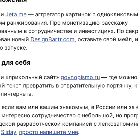
ли
Jeta.me
— аггрегатор картинок с однокликовы
м ранжирования. Про монетизацию расскажу
ованным в сотрудничестве и инвестициях. По секр
ован новый
DesignBartr.com
, оставьте свой мейл, 
о запуске.
 для себя
и «прикольный сайт»
govnopismo.ru
— где можно
й текст превратить в отвратительную портянку, 
олинтернета.
, если вам или вашим знакомым, в России или за 
 интересно сотрудничество с небольшой, но прог
дской разработческой компанией с легкозапоми
м
Sliday
,
просто напишите мне
.