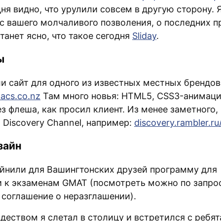
ня видно, что урулили совсем в другую сторону. 
с вашего молчаливого позволения, о последних п
танет ясно, что такое сегодня
Sliday
.
ы
и сайт для одного из известных местных брендов 
acs.co.nz
Там много новья: HTML5, CSS3-анимаци
з флеша, как просил клиент. Из менее заметного,
 Discovery Channel, например:
discovery.rambler.r
зайн
йнили для Вашингтонских друзей программу для
и к экзаменам GMAT (посмотреть можно по запрос
 соглашение о неразглашении).
деством я слетал в столицу и встретился с ребят