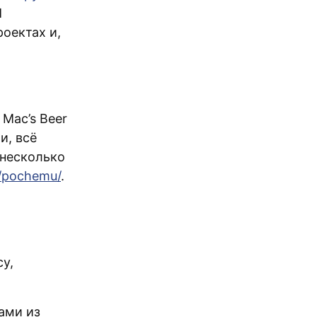
Я
роектах и,
Mac’s Beer
и, всё
 несколько
u/pochemu/
.
у,
ами из