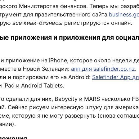
дского Министерства финансов. Теперь мы разра
трумент для правительственного сайта
business.g
орую
все киви-бизнесы
регистрируются онлайн.
ые приложения и приложения для социа
и приложение на iPhone, которое около недели 
 месте в Новой Зеландии:
апп для salefinder.co.nz
.
и и портировали его на Android:
Salefinder App д
 iPad и Android Tablets.
о сделали для них, Babycity и MARS несколько FB
й. Сейчас рисуем интересную штуку для америка
еме, которую я не могу развернуть (снова соглаш
ении).
ложения