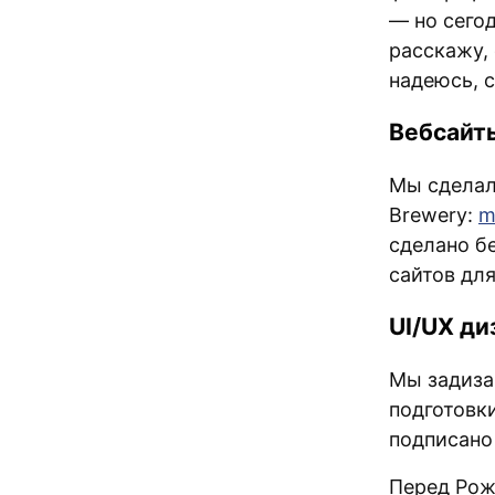
— но сегод
расскажу, 
надеюсь, с
Вебсайт
Мы сделал
Brewery:
m
сделано бе
сайтов для
UI/UX ди
Мы задиза
подготовк
подписано
Перед Рож