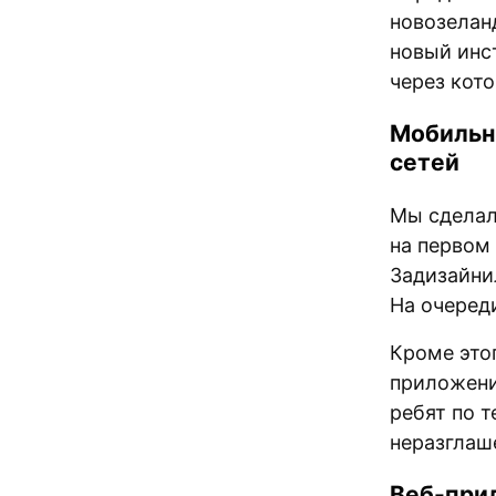
новозелан
новый инс
через кот
Мобильн
сетей
Мы сделал
на первом
Задизайнил
На очереди
Кроме этог
приложени
ребят по т
неразглаш
Веб-при