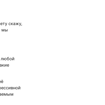
м
ету скажу,
и мы
 любой
какие
её
рессивной
наемым