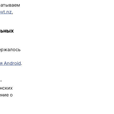
батываем
ovt.nz
,
льных
держалось
ля Android
.
-
нских
ение о