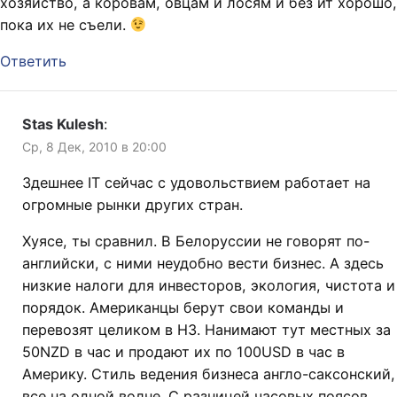
хозяйство, а коровам, овцам и лосям и без ит хорошо,
пока их не съели.
Ответить
Stas Kulesh
:
Ср, 8 Дек, 2010 в 20:00
Здешнее IT сейчас с удовольствием работает на
огромные рынки других стран.
Хуясе, ты сравнил. В Белоруссии не говорят по-
английски, с ними неудобно вести бизнес. А здесь
низкие налоги для инвесторов, экология, чистота и
порядок. Американцы берут свои команды и
перевозят целиком в НЗ. Нанимают тут местных за
50NZD в час и продают их по 100USD в час в
Америку. Стиль ведения бизнеса англо-саксонский,
все на одной волне. С разницей часовых поясов