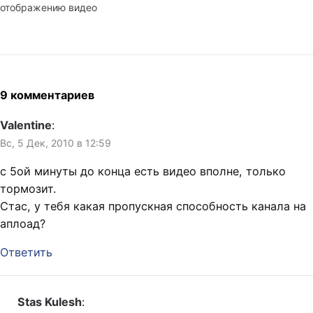
отображению видео
Видео будет записано.
нужно регистрироваться, в
мешают Касперский и
Видео было записано:
чат можно будет
баннерорезки. Здесь в
посмотреть его можно
залогиниться с ЖЖ, OpenID,
Окленде немного сумбурно
здесь, первые несколько
ВКонтактиком и…
и с лишним, возможно,
минут прокрутите, там…
количеством личных
деталей прошёл третий
9 комментариев
выпуск видеочата, в
котором я в течение часа
Valentine
:
рассказывал, почему
Вс, 5 Дек, 2010 в 12:59
визовые дела по
сравнению с глобальным
с 5ой минуты до конца есть видео вполне, только
иммигрантским вопросом
тормозит.
—…
Стас, у тебя какая пропускная способность канала на
аплоад?
Ответить
Stas Kulesh
: