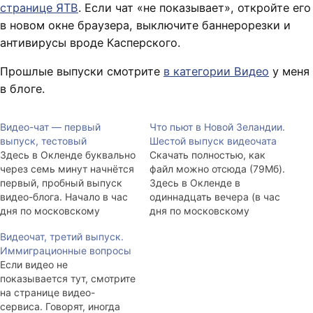
странице ЯТВ
. Если чат «не показывает», откройте его
в новом окне браузера, выключите баннерорезки и
антивирусы вроде Касперского.
Прошлые выпуски смотрите
в категории Видео
у меня
в блоге.
Видео-чат — первый
Что пьют в Новой Зеландии.
выпуск, тестовый
Шестой выпуск видеочата
Здесь в Окленде буквально
Скачать полностью, как
через семь минут начнётся
файл можно отсюда (79Мб).
первый, пробный выпуск
Здесь в Окленде в
видео-блога. Начало в час
одиннадцать вечера (в час
дня по московскому
дня по московскому
времени. Я не готовил
времени) начнётся шестой
Видеочат, третий выпуск.
ничего супер-
выпуск видеочата.
Иммиграционные вопросы
специального, поэтому
Присоединиться и
Если видео не
просто поболтаем,
поучаствовать можно
показывается тут, смотрите
посмотрим на качество
будет в этом посте или на
на странице видео-
связи, записи, посидим
телеканале ЯТВ.ру:
сервиса. Говорят, иногда
виртуально по-домашнему.
yatv.ru/stas_kulesh. Там не