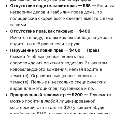
Отсутствие водительских прав — $55
— Если вы
натворили делов и «забыли» права дома, то
полицейские скорее всего съездят вместе с вами
за ними.
Отсутствие прав, как таковых — $400
—
Имеется в виду, что вы как бы вообще не умеете
водить, но всё равно сели за руль.
Нарушение условий прав — $400
— Права
бывают Учебные (нельзя водить без
сопровождения опытного водителя 2+ опытом
новозеландского вождения, нельзя водить в
темноте), Ограниченные (нельзя водить в
темноте), Полные и несколько специфических
видов для мотоциклов, грузовиков и пр.
Просроченный техосмотр — $200
— Техосмотр
можно пройти в
любой
лицензированной
мастерской, это стоит от $20 у каких-нибудь
китайцев до $150 и выше в официальном сервис-