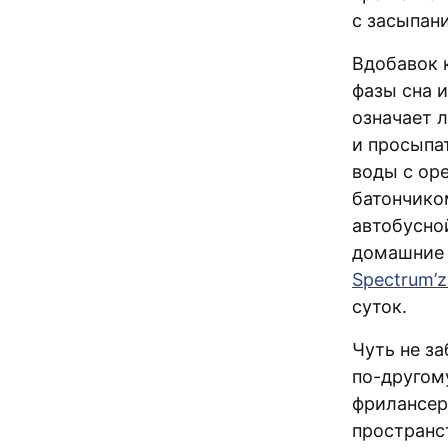
с засыпан
Вдобавок 
фазы сна и
означает л
и просыпат
воды с ор
батончико
автобусно
домашние 
Spectrum’z
суток.
Чуть не за
по-другому
фрилансер
пространст