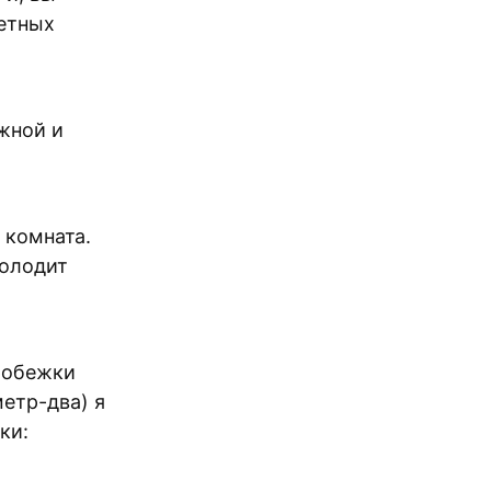
ветных
жной и
 комната.
холодит
робежки
метр-два) я
ки: