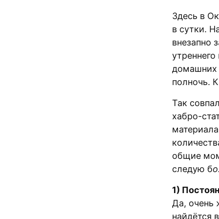
Здесь в О
в сутки. Н
внезапно 
утреннего 
домашних 
полночь. 
Так совпал
хабро-ста
материала
количеств
общие моме
следую б
о
1) Постоя
Да, очень
найдётся в