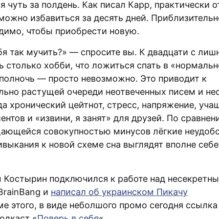
 чуть за полдень. Как писал Карр, практически 
можно избавиться за десять дней. Приблизительн
димо, чтобы приобрести новую.
бя так мучить?» — спросите вы. К двадцати с лиш
ь столько хобби, что ложиться спать в «нормальн
 полночь — просто невозможно. Это приводит к
льно растущей очереди неотвеченных писем и не
да хронический цейтнот, стресс, напряжение, уч
ентов и «извини, я занят» для друзей. По сравнен
ающейся совокупностью минусов лёгкие неудобс
ивыкания к новой схеме сна выглядят вполне себе
им Костырин подключился к работе над несекретн
BrainBang и
написал об украинском Пикачу
оме этого, в виде неболшого промо сегодня ссылка
одкаст «
Поверь в себя
«.