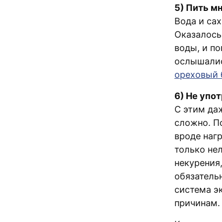
5) Пить м
Вода и са
Оказалось
воды, и по
ослышалис
ореховый 
6) Не упот
С этим да
сложно. П
вроде наг
только нел
некурения
обязательн
система э
причинам.