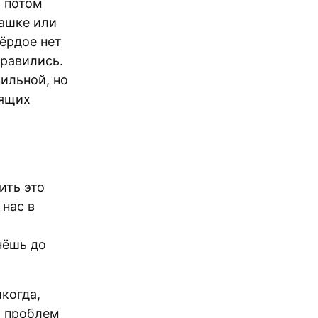
а потом
чашке или
ёрдое нет
нравились.
сильной, но
рящих
ить это
 нас в
нёшь до
когда,
, проблем