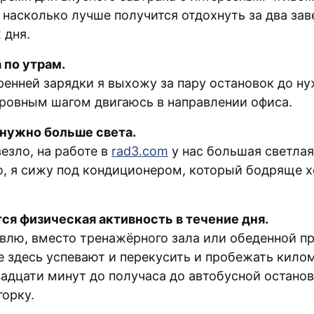
 насколько лучше получится отдохнуть за два за
 дня.
 по утрам.
ренней зарядки я выхожу за пару остановок до ну
ровным шагом двигаюсь в направлении офиса.
, нужно больше света.
езло, на работе в
rad3.com
у нас большая светлая
о, я сижу под кондиционером, который бодряще 
тся физическая активность в течение дня.
явлю, вместо тренажёрного зала или обеденной п
е здесь успевают и перекусить и пробежать кило
вадцати минут до получаса до автобусной останов
горку.