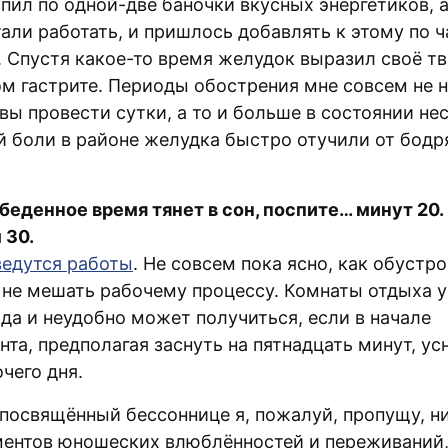
 пил по одной-две баночки вкусных энергетиков, 
али работать, и пришлось добавлять к этому по 
. Спустя какое-то время желудок выразил своё тв
ом гастрите. Периоды обострения мне совсем не 
ы провести сутки, а то и больше в состоянии не
й боли в районе желудка быстро отучили от бод
обеденное время тянет в сон, поспите… минут 20.
 30.
ведутся работы
. Не совсем пока ясно, как обустро
 не мешать рабочему процессу. Комнаты отдыха у
 да и неудобно может получиться, если в начале
та, предполагая заснуть на пятнадцать минут, ус
чего дня.
 посвящённый бессоннице я, пожалуй, пропущу, ни
ентов юношеских влюблённостей и переживаний