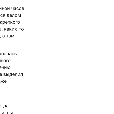
иной часов
ься делом
 крепкого
, каких-то
 а там
попалась
чного
шению
ье выделил
уже
огда
 и, вы