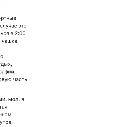
ортные
случае это
ься в 2:00
, чашка
до
тдых,
рафии,
овую часть
и, мол, я
тая
енном
утра,