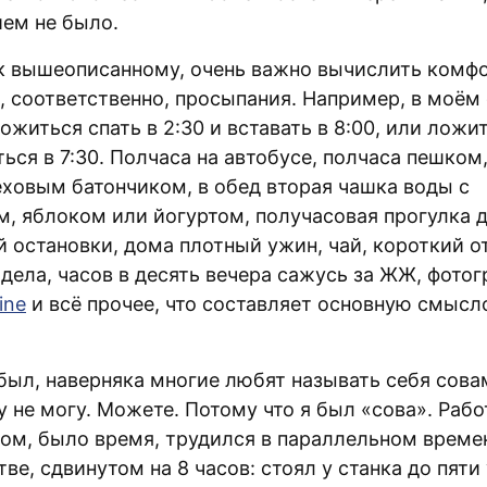
ием не было.
к вышеописанному, очень важно вычислить комф
, соответственно, просыпания. Например, в моём 
ожиться спать в 2:30 и вставать в 8:00, или ложит
ься в 7:30. Полчаса на автобусе, полчаса пешком
еховым батончиком, в обед вторая чашка воды с
м, яблоком или йогуртом, получасовая прогулка 
й остановки, дома плотный ужин, чай, короткий о
дела, часов в десять вечера сажусь за ЖЖ, фотог
ine
и всё прочее, что составляет основную смысл
был, наверняка многие любят называть себя совам
 не могу. Можете. Потому что я был «сова». Рабо
ом, было время, трудился в параллельном врем
ве, сдвинутом на 8 часов: стоял у станка до пяти 