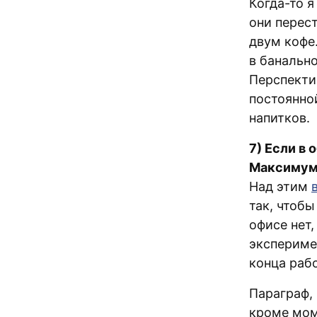
Когда-то я
они перест
двум кофе
в банальн
Перспектив
постоянно
напитков.
7) Если в 
Максимум
Над этим
так, чтобы
офисе нет,
эксперимен
конца рабо
Параграф,
кроме мом