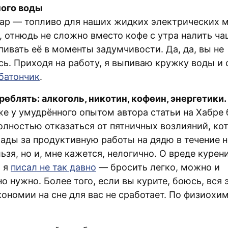
ного воды
хар — топливо для наших жидких электрических м
, отнюдь не сложно вместо кофе с утра налить ча
пивать её в моменты задумчивости. Да, да, вы не
ь. Приходя на работу, я выпиваю кружку воды и
батончик
.
реблять: алкоголь, никотин, кофеин, энергетики.
же у умудрённого опытом автора статьи на Хабре
олностью отказаться от пятничных возлияний, ко
рады за продуктивную работы на дядю в течение н
ьзя, но и, мне кажется, нелогично. О вреде курен
, я
писал не так давно
— бросить легко, можно и
о нужно. Более того, если вы курите, боюсь, вся 
кономии на сне для вас не сработает. По физиох