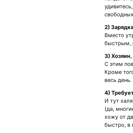
удивитесь,
свободных
2) Зарядка
Вместо ут
быстрым, 
3) Хозяин
С этим пов
Кроме тог
весь день.
4) Требуе
И тут хал
(да, многи
хожу от д
быстро, в 