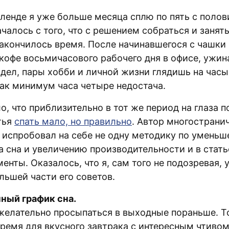
кленде я уже больше месяца сплю по пять с полов
ачалось с того, что с решением собраться и занят
закончилось время. После начинавшегося с чашки
кофе восьмичасового рабочего дня в офисе, ужина
дел, пары хобби и личной жизни глядишь на часы,
Как минимум часа четыре недостача.
о, что приблизительно в тот же период на глаза 
тья
спать мало, но правильно
. Автор многострани
 испробовал на себе не одну методику по умень
а сна и увеличению производительности и в стат
нты. Оказалось, что я, сам того не подозревая, 
льшей части его советов.
нный график сна.
 желательно просыпаться в выходные пораньше. Т
ремя для вкусного завтрака с интересным чтивом