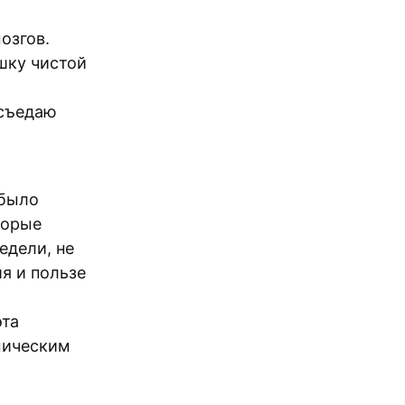
озгов.
шку чистой
 съедаю
 было
торые
едели, не
ия и пользе
эта
имическим