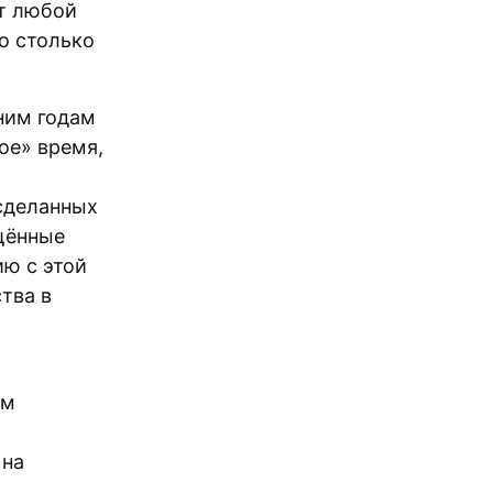
от любой
о столько
ним годам
ое» время,
сделанных
ащённые
ию с этой
тва в
ым
 на