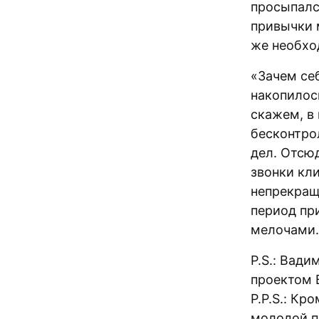
просыпался
привычки 
же необхо
«Зачем се
накопилос
скажем, в
бесконтро
дел. Отсю
звонки кли
непрекращ
период пр
мелочами.
P.S.: Вад
проектом 
P.P.S.: Кр
молодой п