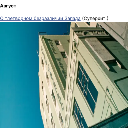
Август
О тлетворном безразличии Запада
(Суперхит!)