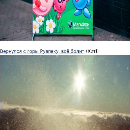
Вернулся с горы Руапеху, всё болит
(Хит!)