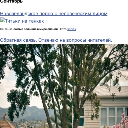
Сентябрь
Новозеландское порно с человеческим лицом
На танке
самые большие в мире сиськи
. Фото
kobiak
.
Обратная связь. Отвечаю на вопросы читателей.