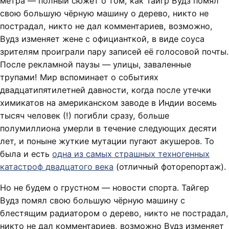
метра — полный сюжет о том, как Тайгр Вудз помял
свою большую чёрную машину о дерево, никто не
пострадал, никто не дал комментариев, возможно,
Вудз изменяет жене с официанткой, в виде соуса
зрителям проиграли пару записей её голосовой почты.
После рекламной паузы — улицы, заваленные
трупами! Мир вспоминает о событиях
двадцатипятилетней давности, когда после утечки
химикатов на американском заводе в Индии восемь
тысяч человек (!) погибли сразу, больше
полумиллиона умерли в течение следующих десяти
лет, и поныне жуткие мутации пугают акушеров. То
была и есть
одна из самых страшных техногенных
катастроф двадцатого века
(отличный фоторепортаж).
Но не будем о грустном — новости спорта. Тайгер
Вудз помял свою большую чёрную машину с
блестящим радиатором о дерево, никто не пострадал,
никто не дал комментариев, возможно Вудз изменяет