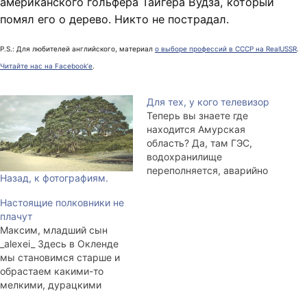
американского гольфера Тайгера Вудза, который
помял его о дерево. Никто не пострадал.
P.S.: Для любителей английского, материал
о выборе профессий в СССР на RealUSSR
.
Читайте нас на Facebook’е
.
Для тех, у кого телевизор
Теперь вы знаете где
находится Амурская
область? Да, там ГЭС,
водохранилище
переполняется, аварийно
Назад, к фотографиям.
спускают воду, река
выходит из берегов, топит
Настоящие полковники не
деревни. В том городе, что
плачут
при ГЭС, живут мои
Максим, младший сын
родители и лет семнадцать
_alexei_ Здесь в Окленде
прожил я. Конечно, пока с
мы становимся старше и
родными и знакомыми всё
обрастаем какими-то
в порядке, пока не затопит,
мелкими, дурацкими
переживать нечего.
заботами. Диву даёшься,