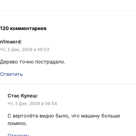
Лодку…
как это в детстве времени
хватало и почитать, и
погулять, и поиграть, и по
дому родителям помочь?
Кажется, что дел было
120 комментариев
выше крыши. В детстве я
много читал, играл на
n1maerd
:
гитаре, на…
Чт, 3 Дек, 2009 в 06:53
Дерево точно пострадало.
Ответить
Стас Кулеш
:
Чт, 3 Дек, 2009 в 06:54
С вертолёта видно было, что машину больше
помяло.
Ответить