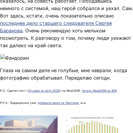
оказалось, на совесть работает. Пободавшись
немного с системой, наш герой собрался и уехал. Сам.
Вот здесь, кстати, очень показательно описано
последнее дело старшего следователя Сергея
Баранова
. Очень рекомендую хоть мельком
посмотреть. К разговору о том,
почему
люди уезжают
так далеко на край света.
Глаза на самом деле не голубые, мне наврали, когда
фотографию обрабатывал. Переделаю сегодн.
P.S.: Сделал пост «
Лучшее за лето 2009
» на RealUSSR.
Читать RealUSSR из ЖЖ
.
P.P.S.: Традиционно уже:
добавьте меня на Твиттере
, ага.