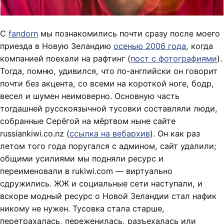
С
fandorn
мы познакомились почти сразу после моего
приезда в Новую Зеландию
осенью 2006 года
, когда
компанией поехали на рафтинг (
пост с фотографиями
).
Тогда, помню, удивился, что по-английски он говорит
почти без акцента, со всеми на короткой ноге, бодр,
весел и шумен неимоверно. Основную часть
тогдашней русскоязычной тусовки составляли люди,
собранные Серёгой на мёртвом ныне сайте
russiankiwi.co.nz (
ссылка на вебархив
). Он как раз
летом того года поругался с админом, сайт удалили;
общими усилиями мы подняли ресурс и
переименовали в rukiwi.com — виртуально
сдружились. ЖЖ и социальные сети наступали, и
вскоре модный ресурс о Новой Зеландии стал нафик
никому не нужен. Тусовка стала старше,
перетрахалась, переженилась, разъехалась или