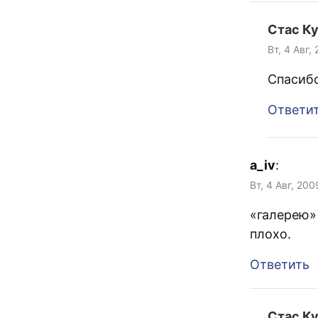
Стас К
Вт, 4 Авг,
Спасибо
Ответи
a_iv
:
Вт, 4 Авг, 200
«галерею» 
плохо.
Ответить
Стас К