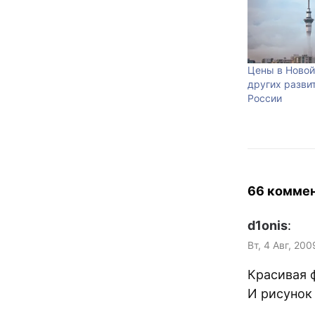
Цены в Новой
других разви
России
66 комме
d1onis
:
Вт, 4 Авг, 200
Красивая 
И рисунок