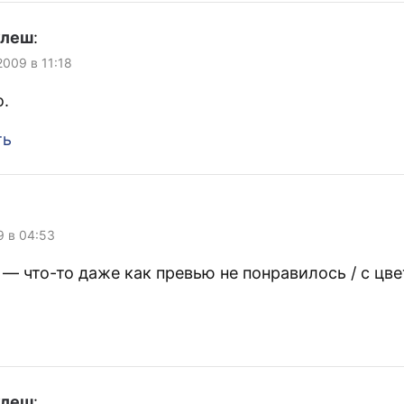
улеш
:
 2009 в 11:18
.
ть
9 в 04:53
— что-то даже как превью не понравилось / с цве
улеш
: