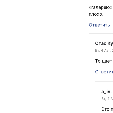
«галерею» 
плохо.
Ответить
Стас К
Вт, 4 Авг,
То цвет
Ответи
a_iv
:
Вт, 4 
Это 