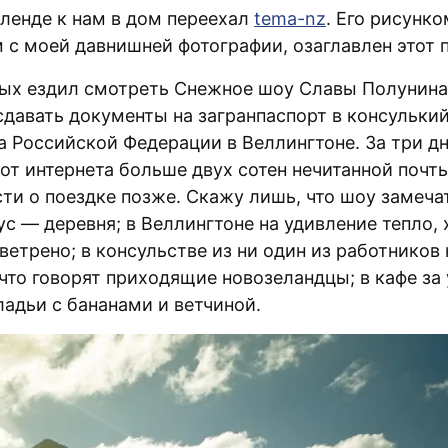
кленде к нам в дом переехал
tema-nz
. Его рисунко
 с моей давнишней фотографии, озаглавлен этот п
ых ездил смотреть Снежное шоу Славы Полунина
сдавать документы на загранпаспорт в консулький
а Российской Федерации в Веллингтоне. За три д
от интернета больше двух сотен нечитанной почты
ти о поездке позже. Скажу лишь, что шоу замеча
 — деревня; в Веллингтоне на удивление тепло, 
етрено; в консульстве из ни один из работников 
что говорят приходящие новозеландцы; в кафе за
ладьи с бананами и ветчиной.