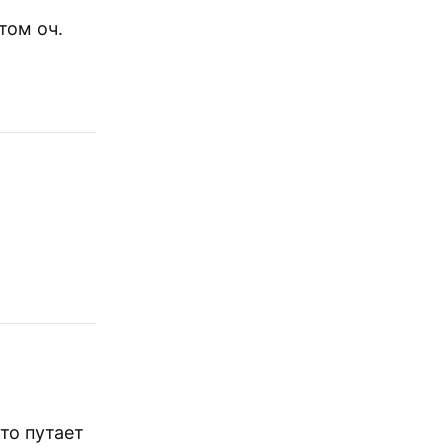
том оч.
то путает