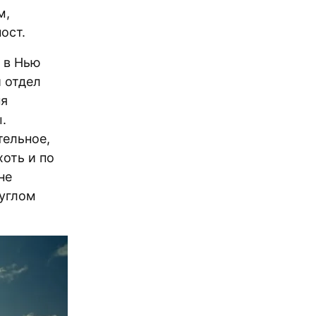
м,
ост.
 в Нью
 отдел
ня
.
тельное,
хоть и по
не
 углом