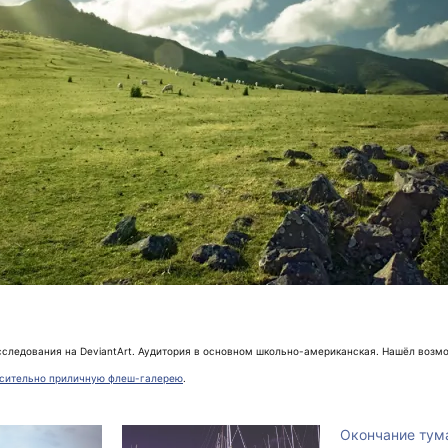
сследования на DeviantArt. Аудитория в основном школьно-американская. Нашёл возм
осительно приличную флеш-галерею
.
Окончание тум