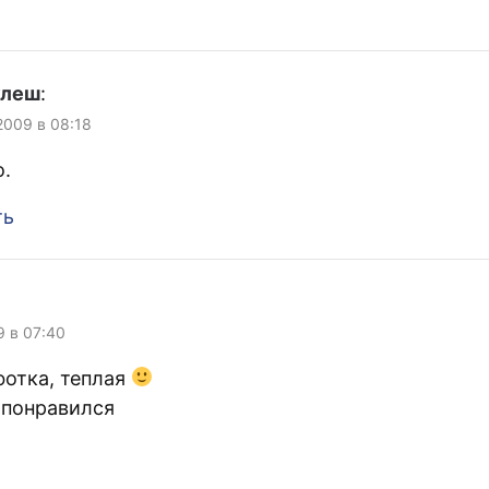
улеш
:
 2009 в 08:18
.
ть
9 в 07:40
фотка, теплая
 понравился