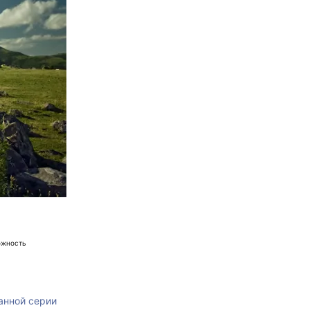
ожность
анной серии