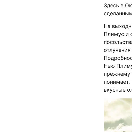
Здесь в О
сделанным
На выходн
Плимус и 
посольств
отлучения 
Подробнос
Нью Плимус
прежнему в
понимает, 
вкусные о