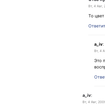
Вт, 4 Авг,
То цвет
Ответи
a_iv
:
Вт, 4 
Это 
восп
Отве
a_iv
:
Вт, 4 Авг, 200