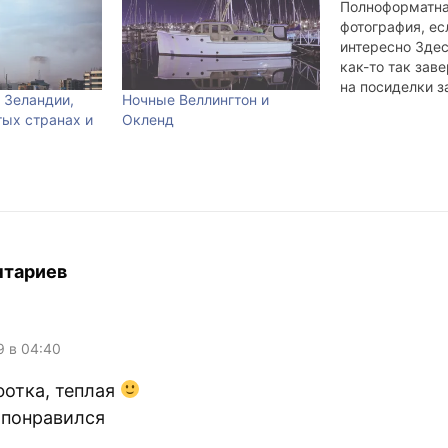
Полноформатн
фотография, ес
интересно Здес
как-то так заве
на посиделки 
 Зеландии,
Ночные Веллингтон и
компьютером п
тых странах и
Окленд
остаётся време
Восьмичасовой
офисный день и
физически акт
занимают прак
время. В этом 
представлены 
из двадцатики
нтариев
прогулки по Ок
предпринятой 
позапрошлую с
двадцать седь
9 в 04:40
фотка, теплая
 понравился