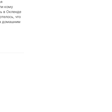
ая
ли кому
ь в Окленде
ртелось, что
за домашним
очти не
ни.
 рабочий
 какие-то
ивные дела
тически всё
посте
фотографии
лометровой
ленду,
в
убботу,
мого…