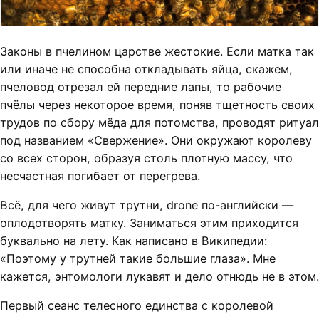
Законы в пчелином царстве жестокие. Если матка так
или иначе не способна откладывать яйца, скажем,
пчеловод отрезал ей передние лапы, то рабочие
пчёлы через некоторое время, поняв тщетность своих
трудов по сбору мёда для потомства, проводят ритуал
под названием «Свержение». Они окружают королеву
со всех сторон, образуя столь плотную массу, что
несчастная погибает от перегрева.
Всё, для чего живут трутни, drone по-английски —
оплодотворять матку. Заниматься этим приходится
буквально на лету. Как написано в Википедии:
«Поэтому у трутней такие большие глаза». Мне
кажется, энтомологи лукавят и дело отнюдь не в этом.
Первый сеанс телесного единства с королевой