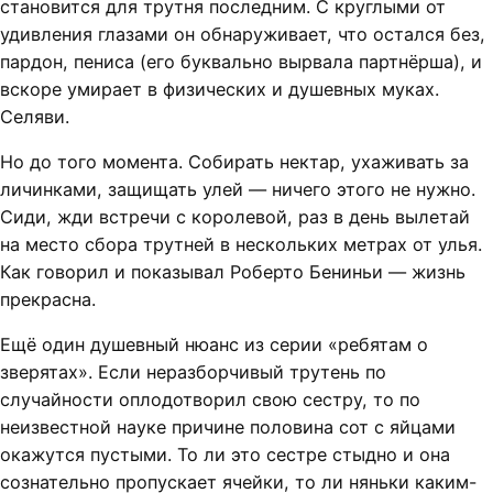
становится для трутня последним. С круглыми от
удивления глазами он обнаруживает, что остался без,
пардон, пениса (его буквально вырвала партнёрша), и
вскоре умирает в физических и душевных муках.
Селяви.
Но до того момента. Собирать нектар, ухаживать за
личинками, защищать улей — ничего этого не нужно.
Сиди, жди встречи с королевой, раз в день вылетай
на место сбора трутней в нескольких метрах от улья.
Как говорил и показывал Роберто Бениньи — жизнь
прекрасна.
Ещё один душевный нюанс из серии «ребятам о
зверятах». Если неразборчивый трутень по
случайности оплодотворил свою сестру, то по
неизвестной науке причине половина сот с яйцами
окажутся пустыми. То ли это сестре стыдно и она
сознательно пропускает ячейки, то ли няньки каким-