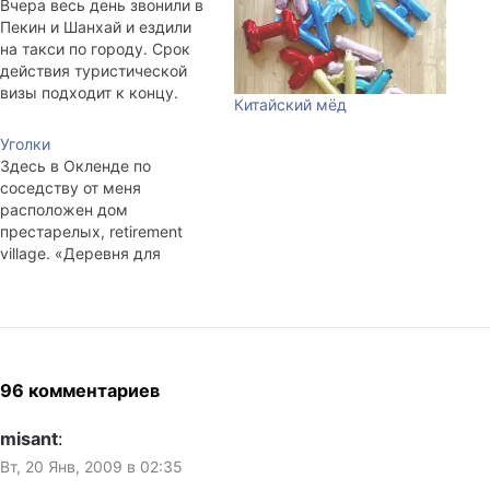
Вчера весь день звонили в
Пекин и Шанхай и ездили
на такси по городу. Срок
действия туристической
визы подходит к концу.
Китайский мёд
Конечно, можно было
спокойно пожить
Уголки
нелегально, но портить
Здесь в Окленде по
отношения с Китаем не
соседству от меня
хочется. Стоимость f-визы
расположен дом
на три-шесть месяцев
престарелых, retirement
варьируется в пределах
village. «Деревня для
125-300 баксов. В итоге
уединения», если
отослали паспорта
перевести буквально. На
экспресс-почтой в…
деле это несколько
продолговатых
многоквартирных
приземистых домов. Почти
96 комментариев
каждый вечер,
возвращаясь с работы, я
misant
:
прохожу мимо
Вт, 20 Янв, 2009 в 02:35
однокомнатных ячеек,