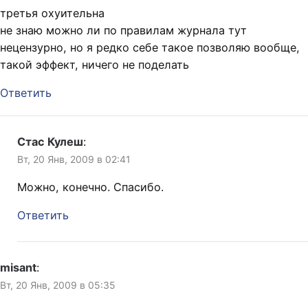
отгороженных от внешнего
третья охуительна
мира пластиковыми,
не знаю можно ли по правилам журнала тут
раздвигающимися
дверями. Рядом с одной из
нецензурно, но я редко себе такое позволяю вообще,
квартир и…
такой эффект, ничего не поделать
Ответить
Стас Кулеш
:
Вт, 20 Янв, 2009 в 02:41
Можно, конечно. Спасибо.
Ответить
misant
:
Вт, 20 Янв, 2009 в 05:35