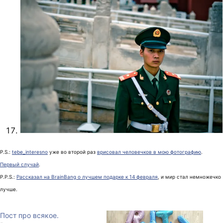
P.S.:
tebe_interesno
уже во второй раз
врисовал человечков в мою фотографию
.
Первый случай
.
P.P.S.:
Рассказал на BrainBang о лучшем подарке к 14 февраля
, и мир стал немножечко
лучше.
Пост про всякое.