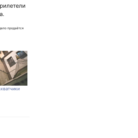
прилетели
а.
 дело продаётся
ахватчики