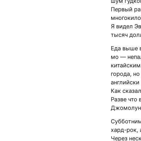
шум гудко
Первый ра
многокило
Я видел Э
тысяч долл
Еда выше 
мо — непа
китайским
города, но
английски 
Как сказал
Разве что 
Джомолун
Субботним
хард-рок, 
Через неск