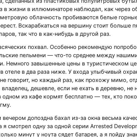
в, сделанных из пластиковых полулитровых буты
з в жизни в иллюминаторе наблюдал, как через 
метровую облачность пробиваются белые горны
верест. Вскарабкаться на вершину стоит больше п
аров, так что в как-нибудь в другой раз.
всяческих похвал. Особенно рекомендую попробо
льские пельмени — что-то среднее между нашими
и. Немного завышенные цены в туристическом це
 в отеле в два раза ниже. У входа улыбчивый охра
не говорит, но каждый раз, как прохожу мимо, от
 владелец, дешевле, если не ехать в деревню, не 
в одном из кафе кормят бесплатно — тех, кто пок
гму.
 вечером допоздна бахал из-за окна весьма каче
а я смотрел одну за одной серии Arrested Develop
олько минут у ноута сядет батарея, а я пойду зн