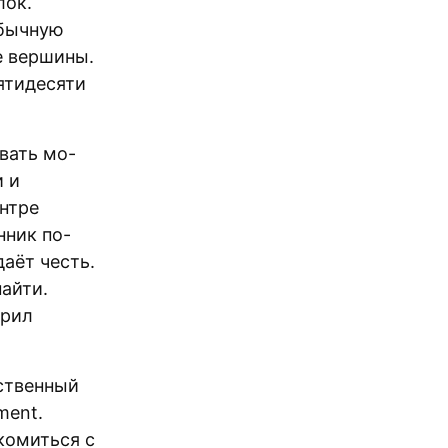
лок.
обычную
е вершины.
ятидесяти
вать мо-
 и
нтре
нник по-
даёт честь.
найти.
орил
ственный
ment.
акомиться с