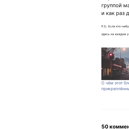
группой м
и как раз 
P.S.: Если кто-ни
здесь на каждом у
О чём этот бл
прикреплённы
50 комме