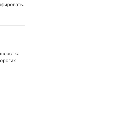
афировать.
дшерстка
дорогих