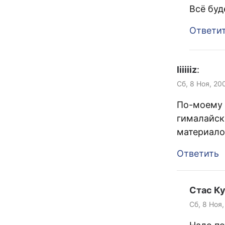
Всё буд
Ответи
liiiiiz
:
Сб, 8 Ноя, 20
По-моему 
гималайско
материало
Ответить
Стас К
Сб, 8 Ноя,