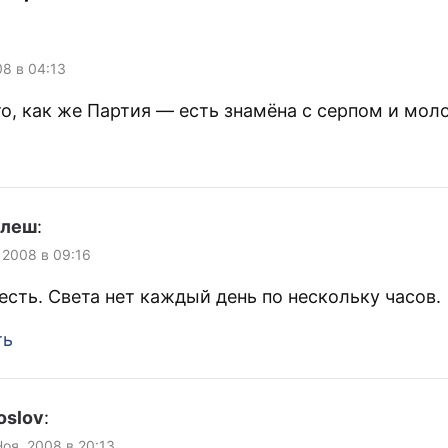
08 в 04:13
то, как же Партия — есть знамёна с серпом и мол
улеш
:
 2008 в 09:16
есть. Света нет каждый день по нескольку часов.
ть
oslov
:
Ноя, 2008 в 20:13