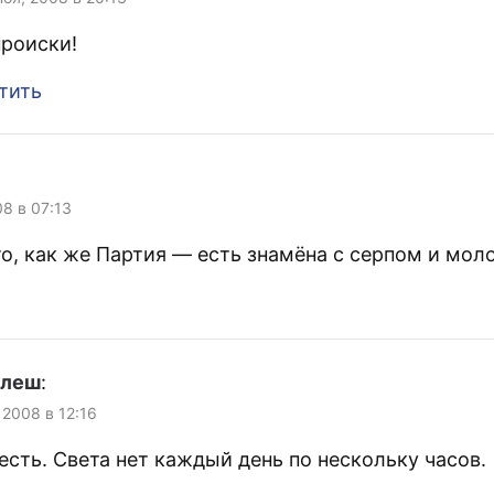
происки!
тить
08 в 07:13
то, как же Партия — есть знамёна с серпом и мол
улеш
:
 2008 в 12:16
есть. Света нет каждый день по нескольку часов.