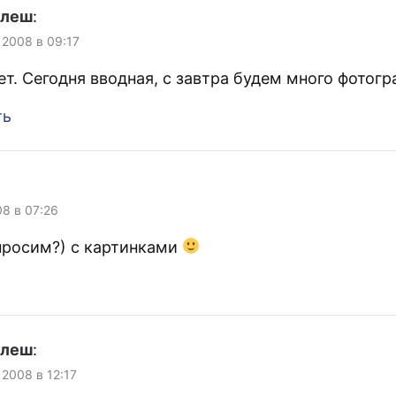
улеш
:
 2008 в 09:17
ет. Сегодня вводная, с завтра будем много фотогр
ть
08 в 07:26
просим?) с картинками
улеш
:
 2008 в 12:17