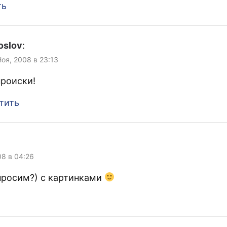
ть
oslov
:
Ноя, 2008 в 23:13
происки!
тить
08 в 04:26
просим?) с картинками