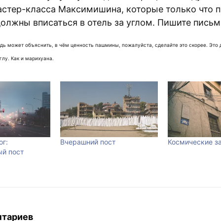
астер-класса Максимишина, которые только что 
должны вписаться в отель за углом. Пишите письм
будь может объяснить, в чём ценность пашмины, пожалуйста, сделайте это скорее. Это
глу. Как и марихуана.
ог:
Вчерашний пост
Космические з
й пост
нтариев