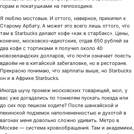
горам и покатушками на теплоходике.
Я люблю мостовые. И оттого, наверное, прикипел к
Старому Арбату. А может это всего лишь оттого, что
там в Starbucks делают кофе «как в старбакс». Цены,
конечно, московско-идиотские, отдав 650 рублей за
два кофе с тортиками я получил около 40
новозеландских долларов, что почти означает поесть
вдвоём не в китайской забегаловке, но в ресторане.
Прекрасно понимаю, что зарплаты выше, но Starbucks
он и в Африке Starbucks.
Иногда шучу промеж московских товарищей, мол, у
вас уже догадались по тоннелям пускать поезда или
до сих пор пешком ходите? После шанхайской и
пекинской подземок наполнененностью и духотой в
вагонах меня довольно сложно удивить. Метро в
Москве — система кровообращения. Там и академики,