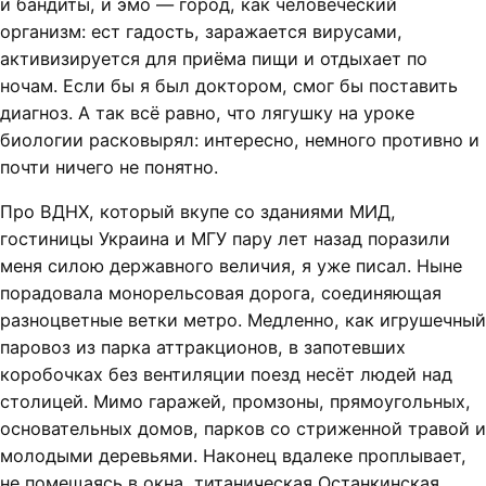
и бандиты, и эмо — город, как человеческий
организм: ест гадость, заражается вирусами,
активизируется для приёма пищи и отдыхает по
ночам. Если бы я был доктором, смог бы поставить
диагноз. А так всё равно, что лягушку на уроке
биологии расковырял: интересно, немного противно и
почти ничего не понятно.
Про ВДНХ, который вкупе со зданиями МИД,
гостиницы Украина и МГУ пару лет назад поразили
меня силою державного величия, я уже писал. Ныне
порадовала монорельсовая дорога, соединяющая
разноцветные ветки метро. Медленно, как игрушечный
паровоз из парка аттракционов, в запотевших
коробочках без вентиляции поезд несёт людей над
столицей. Мимо гаражей, промзоны, прямоугольных,
основательных домов, парков со стриженной травой и
молодыми деревьями. Наконец вдалеке проплывает,
не помещаясь в окна, титаническая Останкинская