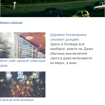
Вариант побольше
.
Деревню Кахимарама
смывает дождём.
Здесь в Окленде всё
наоборот, знаете ли. Даже
обычные выключатели
света в доме включаются
Флэт уайт наносит ответный
не вверх, а вниз.
удар
Холодильник
исключительно для левшей,
потому что ручка справа.
Прошло двадцать минут
прежде чем я избавился от
ощущения, что мы едем по
встречной полосе. При
Свежие впечатления
переходе через дорогу
нужно сперва посмотреть