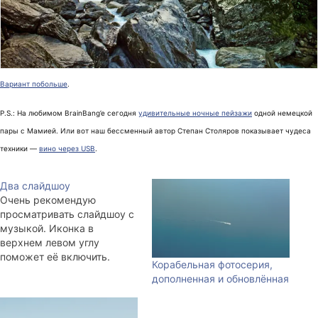
Вариант побольше
.
P.S.: На любимом BrainBang’e сегодня
удивительные ночные пейзажи
одной немецкой
пары с Мамией. Или вот наш бессменный автор Степан Столяров показывает чудеса
техники —
вино через USB
.
Два слайдшоу
Очень рекомендую
просматривать слайдшоу с
музыкой. Иконка в
верхнем левом углу
поможет её включить.
Корабельная фотосерия,
Здесь в Окленде я перед
дополненная и обновлённая
сном решил тряхнуть
стариной и собрать
слайдшоу из старых