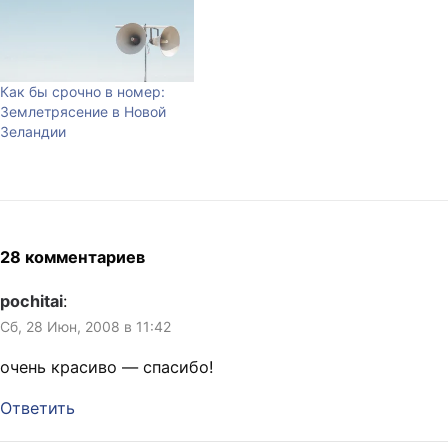
постов. В одном
показывается история
мишки, купленного за
доллар в магазине
Как бы срочно в номер:
Красного креста (деньги
Землетрясение в Новой
пошли на помощь больным
Зеландии
котятам). Я
фотографировал его…
28 комментариев
pochitai
:
Сб, 28 Июн, 2008 в 11:42
очень красиво — спасибо!
Ответить