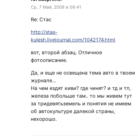
Ср, 7 Май, 2008 в 06:41
Re: Стас
http://stas-
kulesh.livejournal.com/1042174.html
вот, второй абзац. Отличное
фотоописание.
Да, и еще не освещена тема авто в твоем
журнале…
На чем ездят киви? где чинят? и тд и тп,
железа побольше там.. то мы живем тут
за тридевятьземель и понятия не имеем
об автокультуре далекой страны,
нехорошо.