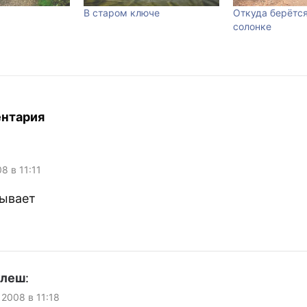
В старом ключе
Откуда берётся
солонке
ентария
8 в 11:11
тывает
улеш
:
 2008 в 11:18