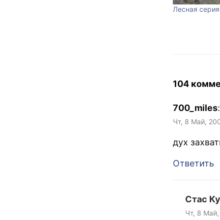
Лесная серия
104 комм
700_miles
:
Чт, 8 Май, 200
дух захва
Ответить
Стас К
Чт, 8 Май,