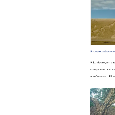
Вариант побольше,
P.S.: Место для в
совершенно к пост
и небольшого PR 