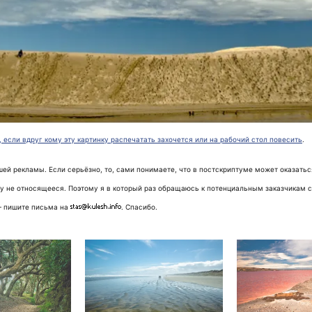
 если вдруг кому эту картинку распечатать захочется или на рабочий стол повесить
.
ашей рекламы. Если серьёзно, то, сами понимаете, что в постскриптуме может оказатьс
у не относящееся. Поэтому я в который раз обращаюсь к потенциальным заказчикам с
— пишите письма на
. Спасибо.