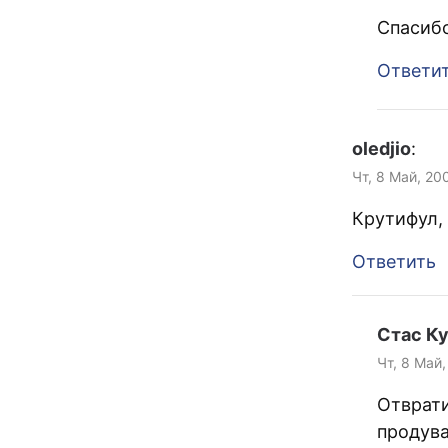
Спасибо
Ответи
oledjio
:
Чт, 8 Май, 200
Крутифул, 
Ответить
Стас К
Чт, 8 Май,
Отврати
продува