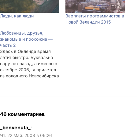
Люди, как люди
Зарплаты программистов в
Новой Зеландии 2015
Любовницы, друзья,
знакомые и прохожие —
часть 2
Здесь в Окленде время
летит быстро. Буквально
пару лет назад, а именно в
октябре 2006, я прилетел
из холодного Новосибирска
в чуть более тёплую Новую
Зеландию. shader встретил
в аэропорту, и мы в первый
вечер крепко напились,
купались в бассейне без
подогрева и лазали по
46 комментариев
деревьям в близлежащем
парке, уж…
_benvenuta_
:
Чт, 22 Май, 2008 в 06:26