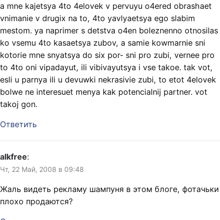
a mne kajetsya 4to 4elovek v pervuyu o4ered obrashaet
vnimanie v drugix na to, 4to yavlyaetsya ego slabim
mestom. ya naprimer s detstva o4en boleznenno otnosilas
ko vsemu 4to kasaetsya zubov, a samie kowmarnie sni
kotorie mne snyatsya do six por- sni pro zubi, vernee pro
to 4to oni vipadayut, ili vibivayutsya i vse takoe. tak vot,
esli u parnya ili u devuwki nekrasivie zubi, to etot 4elovek
bolwe ne interesuet menya kak potencialnij partner. vot
takoj gon.
Ответить
alkfree
:
Чт, 22 Май, 2008 в 09:48
Жаль видеть рекламу шампуня в этом блоге, фотачьки
плохо продаются?