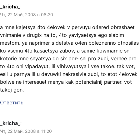
_kricha_
:
Чт, 22 Май, 2008 в 08:20
a mne kajetsya 4to 4elovek v pervuyu o4ered obrashaet
vnimanie v drugix na to, 4to yavlyaetsya ego slabim
mestom. ya naprimer s detstva o4en boleznenno otnosilas
ko vsemu 4to kasaetsya zubov, a samie kowmarnie sni
kotorie mne snyatsya do six por- sni pro zubi, vernee pro
to 4to oni vipadayut, ili vibivayutsya i vse takoe. tak vot,
esli u parnya ili u devuwki nekrasivie zubi, to etot 4elovek
bolwe ne interesuet menya kak potencialnij partner. vot
takoj gon.
Ответить
_kricha_
:
Чт, 22 Май, 2008 в 11:20